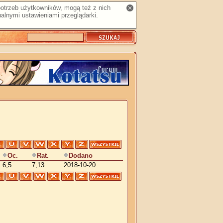
 potrzeb użytkowników, mogą też z nich
alnymi ustawieniami przeglądarki.
Oc.
Rat.
Dodano
6,5
7,13
2018-10-20