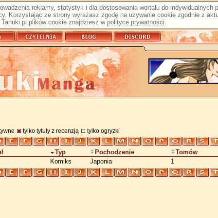
prowadzenia reklamy, statystyk i dla dostosowania wortalu do indywidualnych
y. Korzystając ze strony wyrażasz zgodę na używanie cookie zgodnie z aktu
Tanuki.pl plików cookie znajdziesz w
polityce prywatności
.
atywne
tylko tytuły z recenzją
tylko ogryzki
uł
Typ
Pochodzenie
Tomów
Komiks
Japonia
1