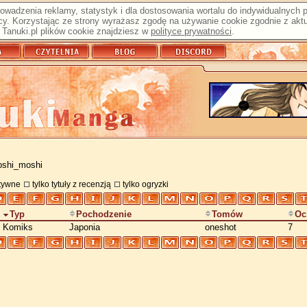
prowadzenia reklamy, statystyk i dla dostosowania wortalu do indywidualnych
y. Korzystając ze strony wyrażasz zgodę na używanie cookie zgodnie z aktu
Tanuki.pl plików cookie znajdziesz w
polityce prywatności
.
oshi_moshi
atywne
tylko tytuły z recenzją
tylko ogryzki
Typ
Pochodzenie
Tomów
Oc
Komiks
Japonia
oneshot
7