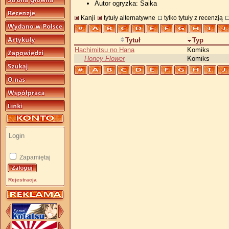
Autor ogryzka: Saika
Kanji
tytuły alternatywne
tylko tytuły z recenzją
Tytuł
Typ
Hachimitsu no Hana
Komiks
Honey Flower
Komiks
Zapamiętaj
Rejestracja