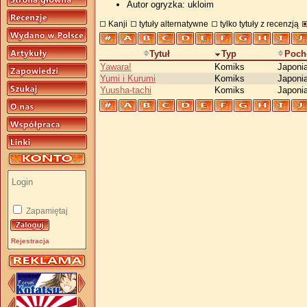
Autor ogryzka: ukloim
Kanji
tytuły alternatywne
tylko tytuły z recenzją
Tytuł
Typ
Poch
Yawara!
Komiks
Japoni
Yumi i Kurumi
Komiks
Japoni
Yuusha-tachi
Komiks
Japoni
Zapamiętaj
Rejestracja