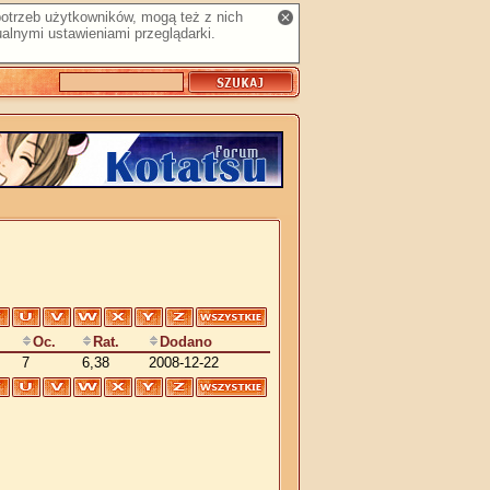
 potrzeb użytkowników, mogą też z nich
alnymi ustawieniami przeglądarki.
Oc.
Rat.
Dodano
7
6,38
2008-12-22