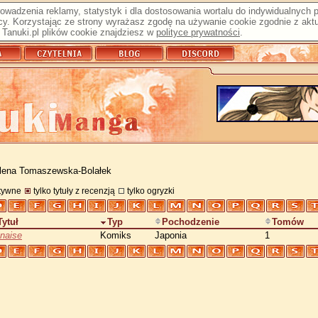
prowadzenia reklamy, statystyk i dla dostosowania wortalu do indywidualnych
y. Korzystając ze strony wyrażasz zgodę na używanie cookie zgodnie z aktu
Tanuki.pl plików cookie znajdziesz w
polityce prywatności
.
lena Tomaszewska-Bolałek
atywne
tylko tytuły z recenzją
tylko ogryzki
Tytuł
Typ
Pochodzenie
Tomów
naise
Komiks
Japonia
1