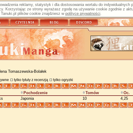
prowadzenia reklamy, statystyk i dla dostosowania wortalu do indywidualnych
y. Korzystając ze strony wyrażasz zgodę na używanie cookie zgodnie z aktu
Tanuki.pl plików cookie znajdziesz w
polityce prywatności
.
lena Tomaszewska-Bolałek
atywne
tylko tytuły z recenzją
tylko ogryzki
Pochodzenie
Tomów
Oc.
ks
Japonia
10
4,25