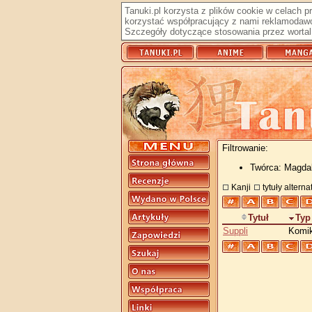
Tanuki.pl korzysta z plików cookie w celach 
korzystać współpracujący z nami reklamodawc
Szczegóły dotyczące stosowania przez wortal 
Filtrowanie:
Twórca: Magda
Kanji
tytuły altern
Tytuł
Typ
Suppli
Komi