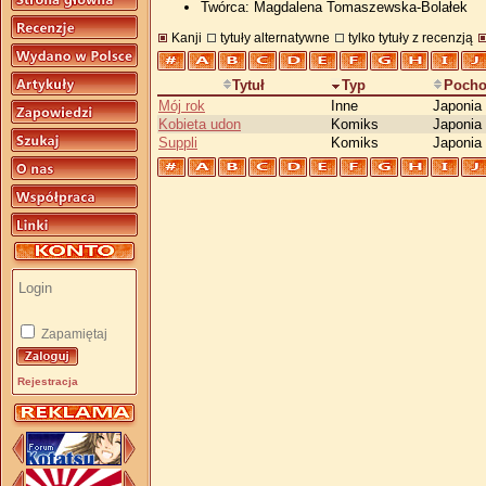
Twórca: Magdalena Tomaszewska-Bolałek
Kanji
tytuły alternatywne
tylko tytuły z recenzją
Tytuł
Typ
Pocho
Mój rok
Inne
Japonia
Kobieta udon
Komiks
Japonia
Suppli
Komiks
Japonia
Zapamiętaj
Rejestracja