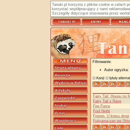
Tanuki.pl korzysta z plików cookie w celach 
korzystać współpracujący z nami reklamodawc
Szczegóły dotyczące stosowania przez wortal 
Filtrowanie:
Autor ogryzka:
Kanji
tytuły altern
Fairy Tail: Houou no 
Fairy Tail x Rave
Fire Force
Fool Night
Frieren. U kresu drogi
Fujiyama-san wa Shis