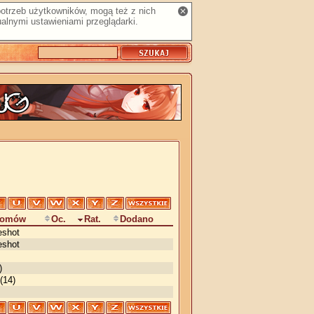
 potrzeb użytkowników, mogą też z nich
alnymi ustawieniami przeglądarki.
Tomów
Oc.
Rat.
Dodano
eshot
eshot
)
(14)