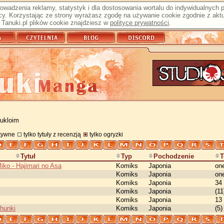
prowadzenia reklamy, statystyk i dla dostosowania wortalu do indywidualnych
y. Korzystając ze strony wyrażasz zgodę na używanie cookie zgodnie z aktu
Tanuki.pl plików cookie znajdziesz w
polityce prywatności
.
 ukloim
atywne
tylko tytuły z recenzją
tylko ogryzki
Tytuł
Typ
Pochodzenie
Miko - Hajimari no Asa
Komiks
Japonia
on
Komiks
Japonia
on
Komiks
Japonia
34
Komiks
Japonia
(11
Komiks
Japonia
13 
hunki
Komiks
Japonia
(5)