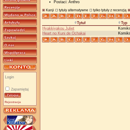
Postaci: Anthro
Kanji
tytuły alternatywne
tylko tytuły z recenzją
Tytuł
Typ
Hyakkiyakou Juliet
Komik
Heart no Kuni de Ochakai
Komik
Zapamiętaj
Rejestracja