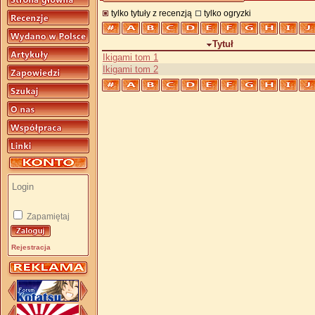
tylko tytuły z recenzją
tylko ogryzki
Tytuł
Ikigami tom 1
Ikigami tom 2
Zapamiętaj
Rejestracja