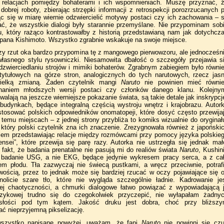
a relacjach pomiędzy bohaterami i ich wspomnieniach. Muszę przyznać, 
 dobrej roboty, zbierając strzępki informacji z retrospekcji porozrzucanych 
ąc się w miarę wiernie odzwiercielić motywy postaci czy ich zachowania – 
ać, że wszystkie dialogi były starannie przemyślane. Nie przypominam sob
, który rażąco kontrastowałby z historią przedstawianą nam jak dotychcz
 pana Kishimoto. Wszystko zgrabnie wskakuje na swoje miejsce.
zy rzut oka bardzo przypomina tę z mangowego pierwowzoru, ale jednocześn
łasnego stylu rysowniczki. Niesamowita dbałość o szczegóły przejawia s
dzwierciedlaniu strojów i mimiki bohaterów. Zgrabnym zabiegiem było równi
tytułowych na górze stron, analogicznych do tych narutowych, rzecz jas
wielką zmianą. Żaden czytelnik mangi
Naruto
nie powinien mieć równi
naniem młodszych wersji postaci czy członków danego klanu. Kolejny
alają na jeszcze wierniejsze pokazanie świata, są takie detale jak inskrypcj
udynkach, będące integralną częścią wystroju wnętrz i krajobrazu. Autor
stosować polskich odpowiedników onomatopeji, które dosyć często przewija
temu miejscach – z jednej strony przybliża to komiks wizualnie do oryginał
 który polski czytelnik zna ich znaczenie. Zrezygnowała również z japoński
iem przedstawiając relacje między rozmówcami przy pomocy języka polskie
nsei”, które przewija się parę razy. Autorka nie ustrzegła się jednak mał
 fakt, że badania prenatalne nie pasują mi do realiów świata
Naruto
, Kushin
 badanie USG, a nie EKG, będące jedynie wykresem pracy serca, a z ca
em płodu. Tła zazwyczaj nie świecą pustkami, a wręcz przeciwnie, potraf
ością, przez to jednak może się bardziej rzucać w oczy pojawiające się 
olicie szare tło, które nie wygląda szczególnie ładnie. Kadrowanie je
ej chaotyczności, a chmurki dialogowe łatwo powiązać z wypowiadającą 
zykowej trudno się do czegokolwiek przyczepić, nie wyłapałam żadny
cisłości pod tym kątem. Jakość druku jest dobra, choć przy bliższ
ać nieprzyjemną pikselizację.
szystko napisane powyżej, uważam, że fani
Naruto
nie powinni się cz