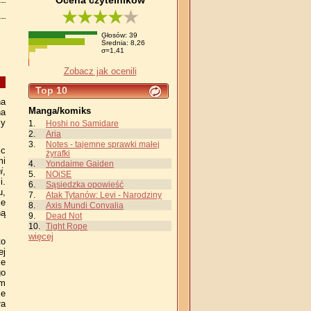
Ocena czytelników
Głosów: 39
Średnia: 8,26
σ=1,41
Zobacz jak ocenili
Top 10
na
Manga/komiks
na
zy
Hoshi no Samidare
Aria
Notes - tajemne sprawki małej
ic
żyrafki
mi
Yondaime Gaiden
i
,
NOiSE
i.
Sąsiedzka opowieść
u,
Atak Tytanów: Levi - Narodziny
ie
Axis Mundi Convalia
ną
Dead Not
Tight Rope
więcej
to
ej
ce
go
ym
że
ła