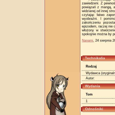
zawiedzeni. Z pewnośc
powiązań z mangą, al
widzianej od innej st
czytając łatwo zapo
wyobraźni. I pomim
zakończeniu pozosta
epizodem, raczej nie
włożony w stworzeni
spokojnie można by pr
Nanami
, 24 sierpnia 
Technikalia
Rodzaj
Wydawca (oryginaln
Autor:
Wydania
Tom
1
Odnośniki