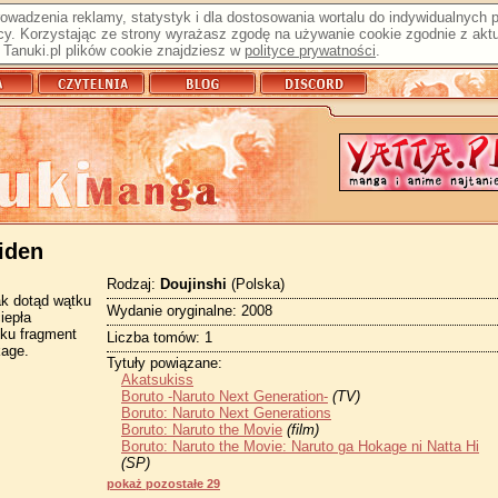
prowadzenia reklamy, statystyk i dla dostosowania wortalu do indywidualnych
y. Korzystając ze strony wyrażasz zgodę na używanie cookie zgodnie z aktu
Tanuki.pl plików cookie znajdziesz w
polityce prywatności
.
iden
Rodzaj:
Doujinshi
(Polska)
ak dotąd wątku
Wydanie oryginalne: 2008
ciepła
oku fragment
Liczba tomów: 1
kage.
Tytuły powiązane:
Akatsukiss
Boruto -Naruto Next Generation-
(TV)
Boruto: Naruto Next Generations
Boruto: Naruto the Movie
(film)
Boruto: Naruto the Movie: Naruto ga Hokage ni Natta Hi
(SP)
pokaż pozostałe 29