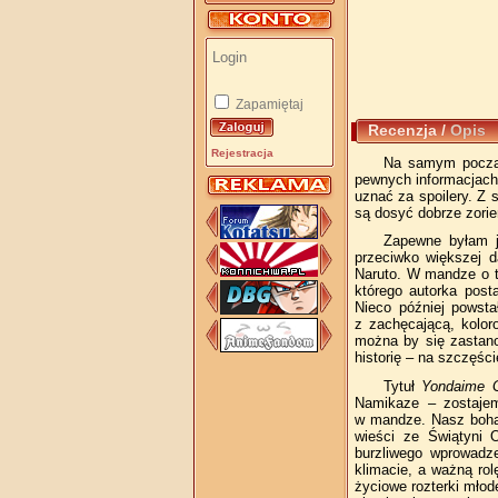
Zapamiętaj
Recenzja
/
Opis
Rejestracja
Na samym począt
pewnych informacjac
uznać za spoilery. Z s
są dosyć dobrze zorie
Zapewne byłam 
przeciwko większej d
Naruto. W mandze o ty
którego autorka posta
Nieco później powsta
z zachęcającą, kolor
można by się zastano
historię – na szczęści
Tytuł
Yondaime 
Namikaze – zostajemy
w mandze. Nasz bohat
wieści ze Świątyni 
burzliwego wprowadz
klimacie, a ważną ro
życiowe rozterki młod