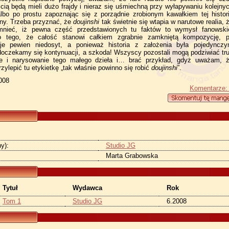
ią będą mieli dużo frajdy i nieraz się uśmiechną przy wyłapywaniu kolejny
bo po prostu zapoznając się z porządnie zrobionym kawałkiem tej histori
rony. Trzeba przyznać, że
doujinshi
tak świetnie się wtapia w narutowe realia, 
mnieć, iż pewna część przedstawionych tu faktów to wymysł fanowski
o tego, że całość stanowi całkiem zgrabnie zamkniętą kompozycję, 
je pewien niedosyt, a ponieważ historia z założenia była pojedyncz
 doczekamy się kontynuacji, a szkoda! Wszyscy pozostali mogą podziwiać tr
e i narysowanie tego małego dzieła i… brać przykład, gdyż uważam, 
zylepić tu etykietkę „tak właśnie powinno się robić
doujinshi
”.
2008
Komentarze:
y):
Studio JG
Marta Grabowska
Tytuł
Wydawca
Rok
Tom 1
Studio JG
6.2008