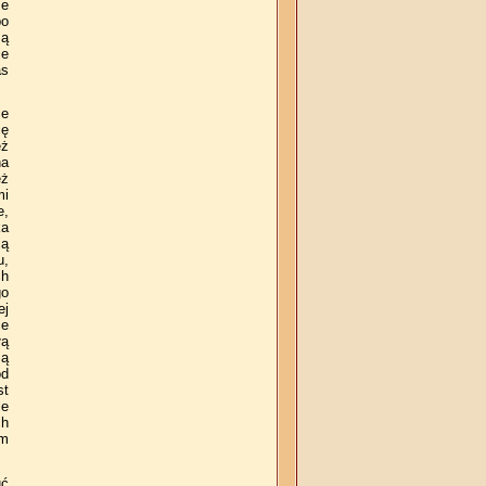
że
po
są
ie
as
ie
ię
eż
na
eż
mi
e,
ka
ją
u,
ch
go
ej
ie
łą
ią
od
st
je
ch
ym
uć