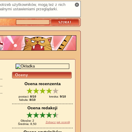
 potrzeb użytkowników, mogą też z nich
alnymi ustawieniami przeglądarki.
Oceny
Ocena recenzenta
postaci:
8/10
kreska:
9/10
fabuła:
8/10
Ocena redakcji
Głosów: 2
Zobacz jak ocenili
Średnia: 8,50