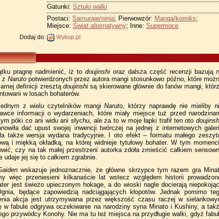
Gatunki:
Sztuki walki
Postaci:
Samuraje/ninja
; Pierwowzór:
Manga/komiks
;
Miejsce:
Świat alternatywny
; Inne:
Supermoce
Dodaj do:
Wykop.pl
ku pragnę nadmienić, iż to
doujinshi
oraz dalsza część recenzji bazują 
h z
Naruto
potwierdzonych przez autora mangi stosunkowo późno, które moż
amej definicji zresztą
doujinshi
są skierowane głównie do fanów mangi, któr
ntowani w losach bohaterów.
jednym z wielu czytelników mangi
Naruto
, którzy naprawdę nie mieliby n
awce informacji o wydarzeniach, które miały miejsce tuż przed narodzina
m póki co ani widu ani słychu, ale za to w moje łapki trafił ten oto
doujinsh
nowiła dać upust swojej inwencji twórczej na jednej z internetowych galeri
ła także wersja wydana tradycyjnie. I oto efekt – formatu małego zeszyt
ową i miękką okładką, na której widnieje tytułowy bohater. W tym momenc
wić, czy na tak małej przestrzeni autorka zdoła zmieścić całkiem sensow
e udaje jej się to całkiem zgrabnie.
Gaiden
wskazuje jednoznacznie, że główne skrzypce tym razem gra Mina
 więc przeniesieni kilkanaście lat wstecz względem historii prowadzon
er jest świeżo upieczonym hokage, a do wioski nagle docierają niepokoją
Ognia, będące zapowiedzią nadciągających kłopotów. Jednak pomimo te
enia akcja jest utrzymywana przez większość czasu raczej w sielankow
lę w fabule odgrywa oczekiwanie na narodziny syna Minato i Kushiny, a tak
ego przywódcy Konohy. Nie ma tu też miejsca na przydługie walki, gdyż fabu