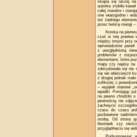
skupia się raczej n
autorka zrobiła kawał
całej mandze i staraj
one wiarygodne i wid
też żadnego elementu
przez twórcę mangi –
Kreska na pierws
czuć w niej powiew w
między innymi przy o
wprowadzenie paneli 
z uwzględnioną nie
problemów z rozpoz
elementami, które pozw
mapy czy napisy na b
zdecydowała się nie 
się we właściwych ku 
z drugiej jednak mało
sufiksów, z powodzen
– wyjątek stanowi „se
wpadki. Pomijając już
na pewno chodziło o
pewnością nie zdjęci
zachwycić szczegółow
czasu do czasu jedn
pozbawione nadmiern
osobą. Od strony ję
literówek czy nieś
przyglądnięciu się wid
Podsumowując w