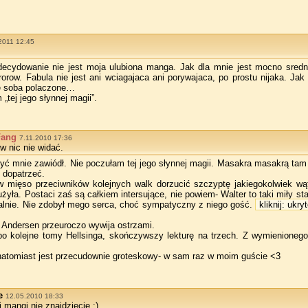
2011 12:45
zdecydowanie nie jest moja ulubiona manga. Jak dla mnie jest mocno sred
orow. Fabula nie jest ani wciagajaca ani porywajaca, po prostu nijaka. Jak to
ze soba polaczone…
„tej jego słynnej magii”.
Fang
7.11.2010 17:36
w nic nie widać.
syć mnie zawiódł. Nie poczułam tej jego słynnej magii. Masakra masakrą tam 
 dopatrzeć.
 mięso przeciwników kolejnych walk dorzucić szczyptę jakiegokolwiek wą
ła. Postaci zaś są całkiem intersujące, nie powiem- Walter to taki miły st
alnie. Nie zdobył mego serca, choć sympatyczny z niego gość.
kliknij: ukry
c Andersen przeuroczo wywija ostrzami.
po kolejne tomy Hellsinga, skończywszy lekturę na trzech. Z wymienionego
 natomiast jest przecudownie groteskowy- w sam raz w moim guście <3
e
12.05.2010 18:33
ej mangi nie znajdziecie :)