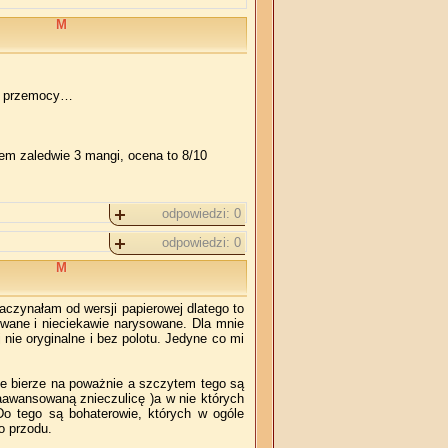
M
zo przemocy…
lem zaledwie 3 mangi, ocena to 8/10
odpowiedzi:
0
odpowiedzi:
0
M
aczynałam od wersji papierowej dlatego to
owane i nieciekawie narysowane. Dla mnie
nie oryginalne i bez polotu. Jedyne co mi
ie bierze na poważnie a szczytem tego są
zaawansowaną znieczulicę )a w nie których
Do tego są bohaterowie, których w ogóle
o przodu.