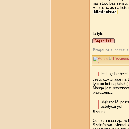
nazistów, bez sensu.
A teraz czas na listę
kliknij: ukryte
to tyle.
Progeusz
11.06.2011 1
Progeus
jeśli będą chcie
Jezu, czy znajdę na t
tyle co kot napłakał
Manga jest przeznacz
przyczepić…
większość posta
estetycznych
Bzdura.
Co to za recenzja, w 
Szaleństwo. Niemal w