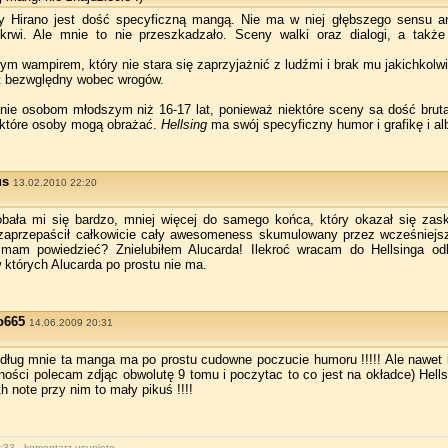
y Hirano jest dość specyficzną mangą. Nie ma w niej głębszego sensu ani
krwi. Ale mnie to nie przeszkadzało. Sceny walki oraz dialogi, a także
ym wampirem, który nie stara się zaprzyjażnić z ludźmi i brak mu jakichkolw
st bezwględny wobec wrogów.
ie osobom młodszym niż 16­‑17 lat, ponieważ niektóre sceny sa dość brutaln
iektóre osoby mogą obrażać.
Hellsing
ma swój specyficzny humor i grafikę i alb
us
13.02.2010 22:20
ała mi się bardzo, mniej więcej do samego końca, który okazał się zask
aprzepaścił całkowicie cały awesomeness skumulowany przez wcześniejsz
 mam powiedzieć? Znielubiłem Alucarda! Ilekroć wracam do Hellsinga o
 których Alucarda po prostu nie ma.
o665
14.06.2009 20:31
edług mnie ta manga ma po prostu cudowne poczucie humoru !!!!! Ale nawet b
ności polecam zdjąc obwolutę 9 tomu i poczytac to co jest na okładce) Hells
 note przy nim to mały pikuś !!!!
:33 - komentarz usunięto