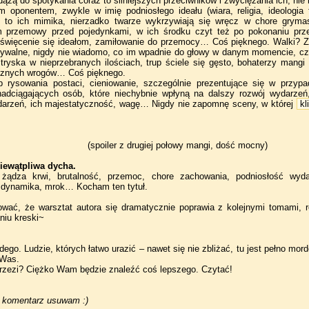
ążą do spotykania coraz to silniejszych przeciwników i zwyciężania ich, nie 
 oponentem, zwykle w imię podniosłego ideału (wiara, religia, ideologia 
a to ich mimika, nierzadko twarze wykrzywiają się wręcz w chore grym
m przemowy przed pojedynkami, w ich środku czyt też po pokonaniu prze
oświęcenie się ideałom, zamiłowanie do przemocy… Coś pięknego. Walki? Zas
dywalne, nigdy nie wiadomo, co im wpadnie do głowy w danym momencie, czę
ryska w nieprzebranych ilościach, trup ściele się gęsto, bohaterzy mang
cznych wrogów… Coś pięknego.
rysowania postaci, cieniowanie, szczególnie prezentujące się w przypa
adciągających osób, które niechybnie wpłyną na dalszy rozwój wydarzeń,
darzeń, ich majestatyczność, wagę… Nigdy nie zapomnę sceny, w której
kli
(spoiler z drugiej połowy mangi, dość mocny)
iewątpliwa dycha.
, żądza krwi, brutalność, przemoc, chore zachowania, podniosłość wyd
, dynamika, mrok… Kocham ten tytuł.
wać, że warsztat autora się dramatycznie poprawia z kolejnymi tomami, r
niu kreski~
ego. Ludzie, których łatwo urazić – nawet się nie zbliżać, tu jest pełno mo
 Was.
 rzezi? Ciężko Wam będzie znaleźć coś lepszego. Czytać!
i komentarz usuwam :)