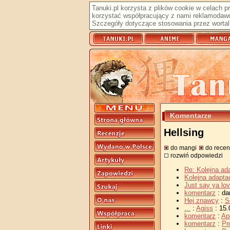
Tanuki.pl korzysta z plików cookie w celach 
korzystać współpracujący z nami reklamodawc
Szczegóły dotyczące stosowania przez wortal 
Komentarze
Hellsing
do mangi
do recen
rozwiń odpowiedzi
Re: Kolejna ada
Kolejna adaptac
Just say ya lo
komentarz
: da
Hej znawcy
:
S
...
:
Agiss
: 15.
komentarz
:
Ap
komentarz
:
Pr