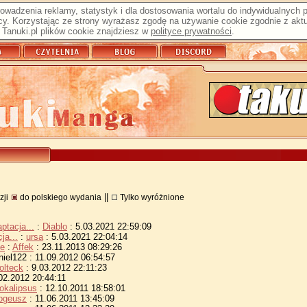
prowadzenia reklamy, statystyk i dla dostosowania wortalu do indywidualnych
y. Korzystając ze strony wyrażasz zgodę na używanie cookie zgodnie z aktu
Tanuki.pl plików cookie znajdziesz w
polityce prywatności
.
||
zji
do polskiego wydania
Tylko wyróżnione
ptacja...
:
Diablo
: 5.03.2021 22:59:09
ja...
:
ursa
: 5.03.2021 22:04:14
ve
:
Affek
: 23.11.2013 08:29:26
niel122 : 11.09.2012 06:54:57
olteck
: 9.03.2012 22:11:23
02.2012 20:44:11
okalipsus
: 12.10.2011 18:58:01
ogeusz
: 11.06.2011 13:45:09