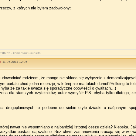
 rzeczy, z których nie byłem zadowolony:
2:06:55 - komentarz usunięto
z
11.06.2011 12:05
li udowadniać rodzicom, że manga nie składa się wyłącznie z demoralizującyc
ym portalu choć jedna recenzję, w której nie ma takich durnot?Hellsing to to
 (chyba że za takie uważa się sporadyczne opowieści o gwałtach…)
ona dla starszych czytelników, autor wymyślił P.S. chyba tylko dlatego, ze
ci drugoplanowych to podobne do siebie otyłe dziadki o naćpanym spojrz
której nawet nie wspomniano o najbardziej istotnej cesze dzieła? Kiepska. J
szystkie postaci są szalone. Bez chwili zastanowienia rzucają się w wir wa