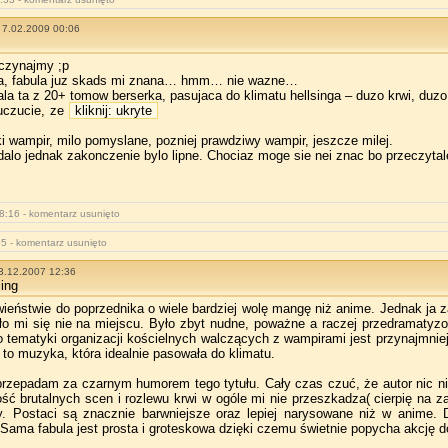
7.02.2009 00:06
czynajmy ;p
a, fabula juz skads mi znana… hmm… nie wazne…
la ta z 20+ tomow berserka, pasujaca do klimatu hellsinga – duzo krwi, du
uczucie, ze
kliknij: ukryte
ampir, milo pomyslane, pozniej prawdziwy wampir, jeszcze milej.
adalo jednak zakonczenie bylo lipne. Chociaz moge sie nei znac bo przeczyta
8:16 - komentarz usunięto
5 - komentarz usunięto
3.12.2007 12:36
ing
wieństwie do poprzednika o wiele bardziej wolę mangę niż anime. Jednak ja z
o mi się nie na miejscu. Było zbyt nudne, poważne a raczej przedramatyz
 tematyki organizacji kościelnych walczących z wampirami jest przynajmniej 
to muzyka, która idealnie pasowała do klimatu.
rzepadam za czarnym humorem tego tytułu. Cały czas czuć, że autor nic n
lość brutalnych scen i rozlewu krwi w ogóle mi nie przeszkadza( cierpię na 
. Postaci są znacznie barwniejsze oraz lepiej narysowane niż w anime. 
 Sama fabula jest prosta i groteskowa dzięki czemu świetnie popycha akcję d