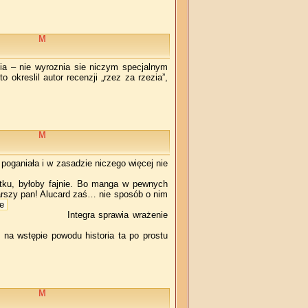
M
nia – nie wyroznia sie niczym specjalnym
 okreslil autor recenzji „rzez za rzezia”,
M
poganiała i w zasadzie niczego więcej nie
tku, byłoby fajnie. Bo manga w pewnych
arszy pan! Alucard zaś… nie sposób o nim
te
Integra sprawia wrażenie
 na wstępie powodu historia ta po prostu
M