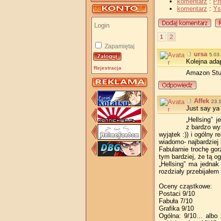
komentarz
:
Pr
komentarz
:
Ys
1
2
Zapamiętaj
ursa
5.03
Kolejna adap
Rejestracja
Amazon Stud
Affek
23.
Just say ya
„Hellsing”
z bardzo wys
wyjątek :)) i ogólny
wiadomo- najbardziej 
Fabularnie trochę gor
tym bardziej, że tą o
„Hellsing” ma jednak
rozdziały przebijałem 
Oceny cząstkowe:
Postaci 9/10
Fabuła 7/10
Grafika 9/10
Ogólna: 9/10… albo 