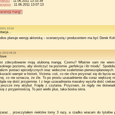
ogeusz
: 11.06.2011 13:33:39
engrinn
: 11.06.2011 13:07:13
.2021 22:04
tacja...
ios planuje wersję aktorską – scenarzystą i producentem ma być Derek Kols
11.2013 08:29
 love
 jest zdecydowanie moją ulubioną mangą. Czemu? Właśnie sam nie wiem. G
okiego poziomu, aby skończyć na poziomie „perfekcja i litr miodu”. Spodobał
 realizm postaci epizodycznych oraz widoczne szaleństwo pierwszoplanowych.
kozacki wampir w historii, Victoria- coś, co nie chce przyznać się do bycia w
zej, co nie oznacza, że źle. To po prostu uzasadnienie dla coraz większej m
gląda się dość przyjemnie. I z tego uzasadniania masakry wyszła dość ciekawa
 jeszcze inny atrybut. Frajdę z czytania. Przyznam, że nigdy nie doświa
się z przyjemnością. To jest wielki plus, taka boska iskra.
zaraz… przeczytałem niektóre tomy 3 razy, a rzadko wracam do tytułów