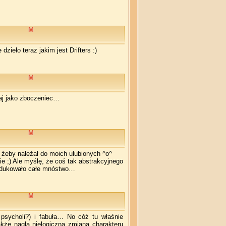
M
zieło teraz jakim jest Drifters :)
M
aj jako zboczeniec…
M
, żeby należał do moich ulubionych ^o^
e ;) Ale myślę, że coś tak abstrakcyjnego
produkowało całe mnóstwo…
M
 psycholi?) i fabuła… No cóż tu właśnie
akże nagła nielogiczna zmiana charakteru