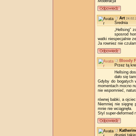
Moderacja
Art
24.02.
Średnia
„Hellsing” 
sposrod horr
watki niespecjalnie 
Ja rowniez nie czulam 
Bloody 
Przez tą kre
Hellsing do
dało się tam
Gdyby do bogatych w
momentach mocno nuży
nie wspomnieć, natur
równej babki, a ojcie
Niemniej nie sięgnę 
mnie nie wciągnęła.
Styl super­‑deformed
Katherin
drugiej taki