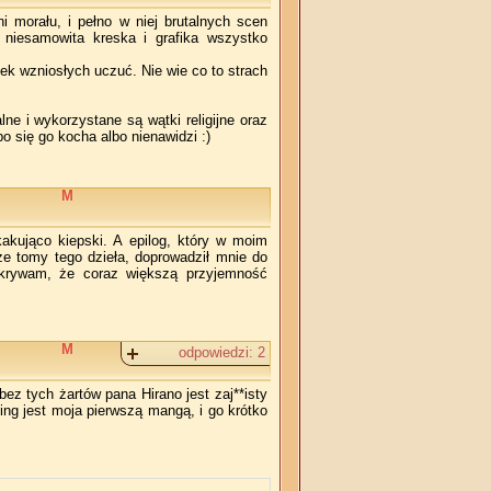
 morału, i pełno w niej brutalnych scen
 niesamowita kreska i grafika wszystko
iek wzniosłych uczuć. Nie wie co to strach
e i wykorzystane są wątki religijne oraz
o się go kocha albo nienawidzi :)
M
akująco kiepski. A epilog, który w moim
e tomy tego dzieła, doprowadził mnie do
dkrywam, że coraz większą przyjemność
M
odpowiedzi:
2
ez tych żartów pana Hirano jest zaj**isty
ing jest moja pierwszą mangą, i go krótko