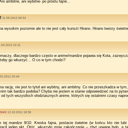
 Ani ambitne, ani wybitne- po prostu fajne…
2
11.09.2012 06:54
a wysokim poziomie ale to nie jest cały kunszt Hirano. Hirano tworzy świetne d
9.03.2012 22:11
umaczy, dlaczego bardzo często w anime/mandze pojawia się Kota, zazwycz
, żeby go wkurzyć… O co w tym chodzi?
02.2012 20:44
 rację, nie jest to tytuł ani wybitny, ani ambitny. Co nie przeszkadza w tym
 nim tak bardzo podoba? Chyba nie jestem w stanie odpowiedzieć na to pytani
ą od tych wszystkich słodziasznych anime, których się ostatnimi czasy na
psus
12.10.2011 18:58
e tej mandze 9/10. Kreska fajna, postacie świetne (w końcu kto nie lubi
utracił jeden pkt. Otóż, wkurzyło mnie zakończenie – zbyt urwane było, a t