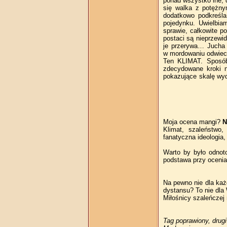
ponad wszystko ine, d
się walka z potężnym
dodatkowo podkreśl
pojedynku. Uwielbia
sprawie, całkowite p
postaci są nieprzewi
je przerywa… Jucha t
w mordowaniu odwie
Ten KLIMAT. Sposób 
zdecydowane kroki n
pokazujące skalę wy
Moja ocena mangi?
N
Klimat, szaleństwo
fanatyczna ideologia
Warto by było odnoto
podstawa przy ocenia
Na pewno nie dla każd
dystansu? To nie dla
Miłośnicy szaleńczej
Tag poprawiony, drug