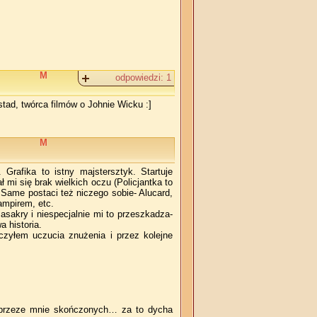
M
odpowiedzi:
1
tad, twórca filmów o Johnie Wicku :]
M
rafika to istny majstersztyk. Startuje
 mi się brak wielkich oczu (Policjantka to
 Same postaci też niczego sobie- Alucard,
ampirem, etc.
asakry i niespecjalnie mi to przeszkadza-
 historia.
dczyłem uczucia znużenia i przez kolejne
 przeze mnie skończonych… za to dycha