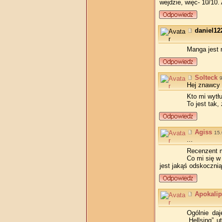
wejdzie, więc- 10/10.
daniel12
Manga jest n
Solteck
Hej znawcy
Kto mi wytł
To jest tak
Agiss
15.
...
Recenzent ma
Co mi się w
jest jakąś odskoczni
Apokali
Ogólnie daj
„Hellsing” 