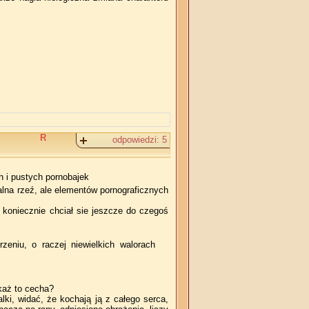
R
odpowiedzi:
5
h i pustych pornobajek
talna rzeź, ale elementów pornograficznych
 koniecznie chciał sie jeszcze do czegoś
eniu, o raczej niewielkich walorach
akaż to cecha?
lki, widać, że kochają ją z całego serca,