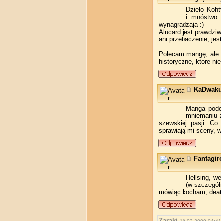
Dzieło Koht
i mnóstwo 
wynagradzają :)
Alucard jest prawdziw
ani przebaczenie, je
Polecam mangę, ale n
historyczne, ktore n
KaDwak
Manga podob
mniemaniu z
szewskiej pasji. Co
sprawiają mi sceny, w
Fantagir
Hellsing, w
(w szczegól
mówiąc kocham, death
Zaraki
10.02.2009 04:41