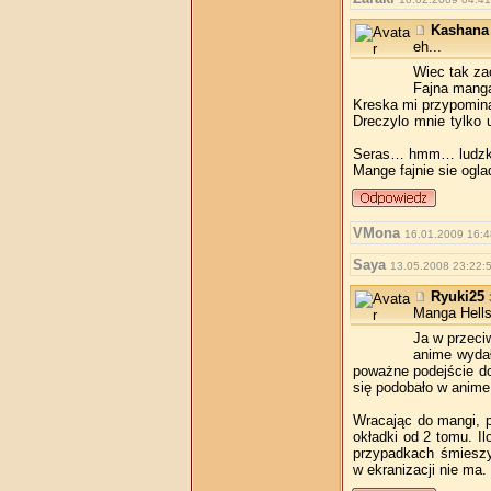
Kashana
eh...
Wiec tak za
Fajna mang
Kreska mi przypomina
Dreczylo mnie tylko 
Seras… hmm… ludzki w
Mange fajnie sie ogl
VMona
16.01.2009 16:4
Saya
13.05.2008 23:22:5
Ryuki25
Manga Hells
Ja w przeci
anime wydał
poważne podejście do
się podobało w anime 
Wracając do mangi, p
okładki od 2 tomu. I
przypadkach śmieszy
w ekranizacji nie ma.