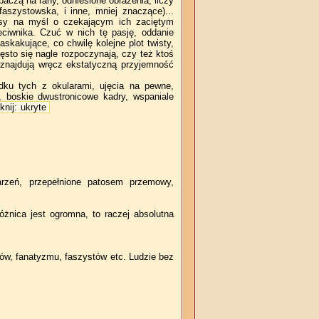
baczą na rany, odniesione obrażenia, liczy
faszystowska, i inne, mniej znaczące)...
asy na myśl o czekającym ich zaciętym
ciwnika. Czuć w nich tę pasję, oddanie
kakujące, co chwilę kolejne plot twisty,
sto się nagle rozpoczynają, czy też ktoś
i znajdują wręcz ekstatyczną przyjemność
dku tych z okularami, ujęcia na pewne,
 boskie dwustronicowe kadry, wspaniale
knij: ukryte
arzeń, przepełnione patosem przemowy,
óżnica jest ogromna, to raczej absolutna
rdów, fanatyzmu, faszystów etc. Ludzie bez