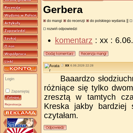
Gerbera
||
do mangi
do recenzji
do polskiego wydania
rozwiń odpowiedzi
komentarz
: xx : 6.0
xx
6.06.2026 22:28
Baaardzo słodziuch
różniące się tylko dwom
Zapamiętaj
zresztą w tamtych cza
Kreska jakby bardziej 
Rejestracja
czytałam.