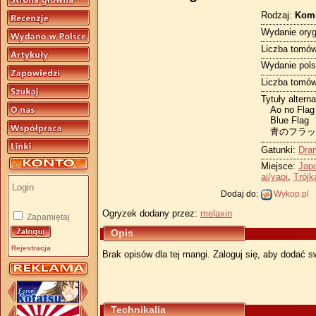
Rodzaj:
Kom
Wydanie oryg
Liczba tomów
Wydanie pols
Liczba tomów
Tytuły altern
Ao no Flag
Blue Flag
青のフラッ
Gatunki:
Dra
Miejsce:
Jap
ai/yaoi
,
Trójk
Dodaj do:
Wykop.pl
Ogryzek dodany przez:
melaxin
Zapamiętaj
Opis
Rejestracja
Brak opisów dla tej mangi. Zaloguj się, aby dodać s
Technikalia