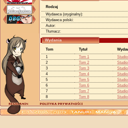
Rodzaj
Wydawca (oryginalny):
Wydawca polski:
Autor:
Tłumacz:
Wydania
Tom
Tytuł
Wyda
1
Tom 1
Studi
2
Tom 2
Studi
3
Tom 3
Studi
4
Tom 4
Studi
5
Tom 5
Studi
6
Tom 6
Studi
7
Tom 7
Studi
8
Tom 8
Studi