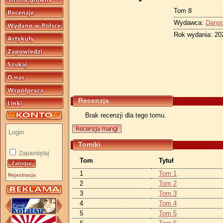
Tom 8
Wydawca:
Dang
Rok wydania: 20
Recenzja
Brak recenzji dla tego tomu.
Tomiki
Zapamiętaj
Tom
Tytuł
1
Tom 1
Rejestracja
2
Tom 2
3
Tom 3
4
Tom 4
5
Tom 5