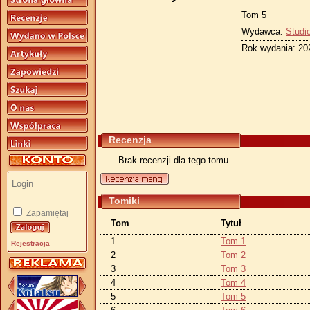
Tom 5
Wydawca:
Studi
Rok wydania: 20
Recenzja
Brak recenzji dla tego tomu.
Tomiki
Zapamiętaj
Tom
Tytuł
1
Tom 1
Rejestracja
2
Tom 2
3
Tom 3
4
Tom 4
5
Tom 5