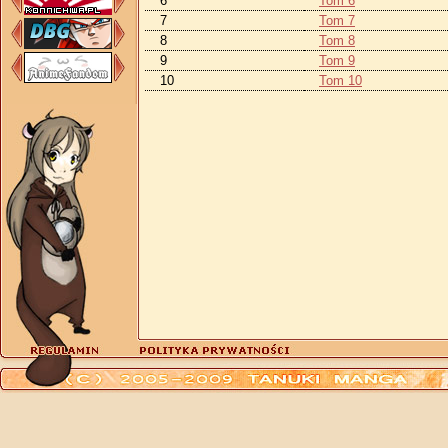
6
Tom 6
7
Tom 7
8
Tom 8
9
Tom 9
10
Tom 10