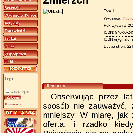
Zmierzch
Tom 1
Wydawca:
Publi
Rok wydania: 20
ISBN: 978-83-24
ISBN oryginału: 
Liczba stron: 22
Recenzja
Zapamiętaj
Obserwując przez lat
sposób nie zauważyć, ż
Rejestracja
mniejszy. W miarę, jak 
oferta, i rzadko kie