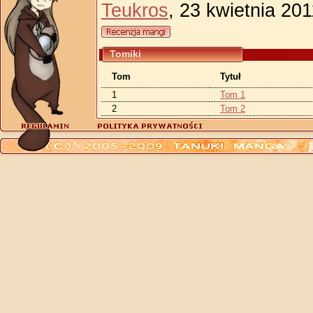
Teukros
, 23 kwietnia 201
Tomiki
Tom
Tytuł
1
Tom 1
2
Tom 2