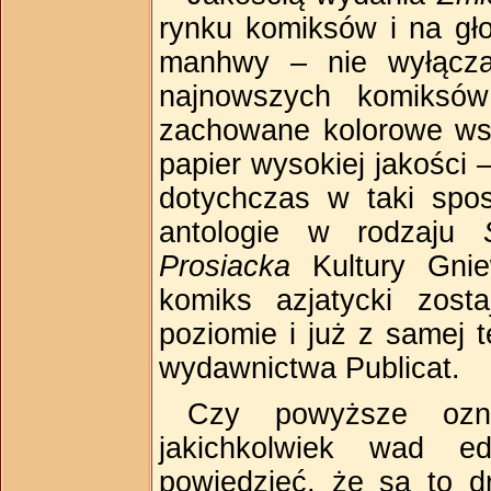
rynku komiksów i na gł
manhwy – nie wyłącza
najnowszych komiksów
zachowane kolorowe wst
papier wysokiej jakości 
dotychczas w taki spos
antologie w rodzaju
Prosiacka
Kultury Gnie
komiks azjatycki zos
poziomie i już z samej 
wydawnictwa Publicat.
Czy powyższe oz
jakichkolwiek wad ed
powiedzieć, że są to dr