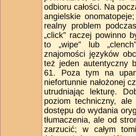
odbioru całości. Na poc
angielskie onomatopeje
realny problem podczas
„click” raczej powinno b
to „wipe” lub „clench
znajomości języków obc
też jeden autentyczny b
61. Poza tym na upar
niefortunnie nałożonej cz
utrudniając lekturę. D
poziom techniczny, ale
dostępu do wydania oryg
tłumaczenia, ale od str
zarzucić; w całym tomi