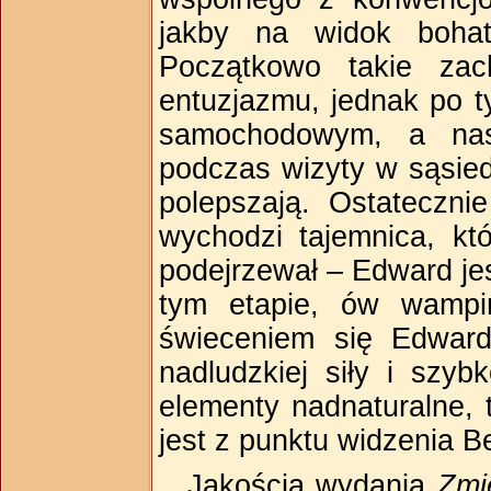
jakby na widok bohat
Początkowo takie zac
entuzjazmu, jednak po t
samochodowym, a nas
podczas wizyty w sąsied
polepszają. Ostateczn
wychodzi tajemnica, k
podejrzewał – Edward je
tym etapie, ów wampi
świeceniem się Edward
nadludzkiej siły i szy
elementy nadnaturalne, 
jest z punktu widzenia Bel
Jakością wydania
Zmi