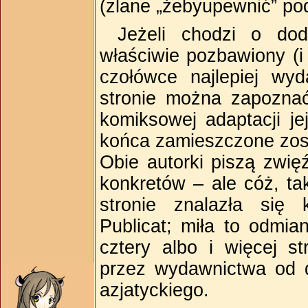
(zlane „żebyupewnić” po
Jeżeli chodzi o do
właściwie pozbawiony (
czołówce najlepiej wy
stronie można zapoznać
komiksowej adaptacji je
końca zamieszczone zost
Obie autorki piszą zwię
konkretów – ale cóż, ta
stronie znalazła się
Publicat; miła to odmi
cztery albo i więcej s
przez wydawnictwa od
azjatyckiego.