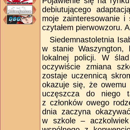
Pojawienie się na rynk
debiutującego adaptac
moje zainteresowanie i
czytałem pierwowzoru. A
Siedemnastoletnia Is
w stanie Waszyngton,
lokalnej policji. W śl
oczywiście zmiana szko
zostaje uczennicą skro
okazuje się, że owemu 
uczęszcza do niego t
z członków owego rodze
dnia zaczyna okazywać
w szkole – aczkolwie
wspólnego z konwencjon