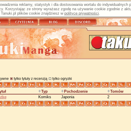
prowadzenia reklamy, statystyk i dla dostosowania wortalu do indywidualnych
y. Korzystając ze strony wyrażasz zgodę na używanie cookie zgodnie z aktu
Tanuki.pl plików cookie znajdziesz w
polityce prywatności
.
atywne
tylko tytuły z recenzją
tylko ogryzki
ytuł
Typ
Pochodzenie
Tomów
stkę
Komiks
Japonia
2