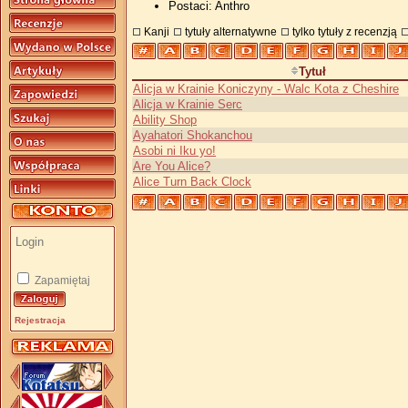
Postaci: Anthro
Kanji
tytuły alternatywne
tylko tytuły z recenzją
Tytuł
Alicja w Krainie Koniczyny - Walc Kota z Cheshire
Alicja w Krainie Serc
Ability Shop
Ayahatori Shokanchou
Asobi ni Iku yo!
Are You Alice?
Alice Turn Back Clock
Zapamiętaj
Rejestracja