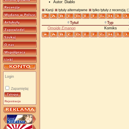
Autor: Diablo
Kanji
tytuły alternatywne
tylko tytuły z recenzją
Tytuł
Typ
Omoide Emanon
Komiks
Zapamiętaj
Rejestracja