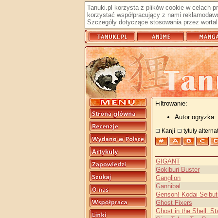
Tanuki.pl korzysta z plików cookie w celach 
korzystać współpracujący z nami reklamodawc
Szczegóły dotyczące stosowania przez wortal 
Filtrowanie:
Autor ogryzka:
Kanji
tytuły altern
GIGANT
Gokiburi Buster
Ganglion
Gannibal
Genson! Kodai Seibut
Ghost Fixers
Ghost in the Shell: S