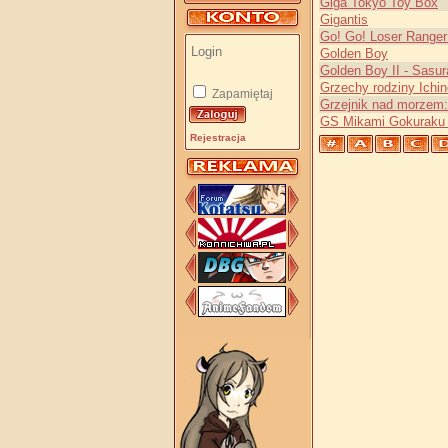
Giga Tokyo Toy Box
Gigantis
Go! Go! Loser Ranger
Golden Boy
Golden Boy II - Sasu
Grzechy rodziny Ichi
Zapamiętaj
Grzejnik nad morzem:
GS Mikami Gokuraku 
Rejestracja