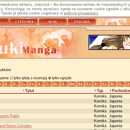
prowadzenia reklamy, statystyk i dla dostosowania wortalu do indywidualnych
y. Korzystając ze strony wyrażasz zgodę na używanie cookie zgodnie z aktu
Tanuki.pl plików cookie znajdziesz w
polityce prywatności
.
 ukloim
atywne
tylko tytuły z recenzją
tylko ogryzki
Tytuł
Typ
Pochodze
Komiks
Japonia
Komiks
Japonia
Komiks
Japonia
Komiks
Japonia
sushi Pakki
Komiks
Japonia
Komiks
Japonia
tand Alone Complex
Komiks
Japonia