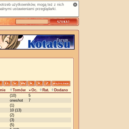
 potrzeb użytkowników, mogą też z nich
alnymi ustawieniami przeglądarki.
nie
Tomów
Oc.
Rat.
Dodano
(10)
5
oneshot
7
(1)
10 (13)
(2)
(3)
(5)