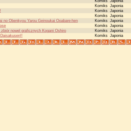
Komiks
Japonia
Komiks
Japonia
!
Komiks
Japonia
Komiks
Japonia
rai no Obenkyou Yarou Geinoukai Ooabare-hen
Komiks
Japonia
nose
Komiks
Japonia
 zbiór nowel graficznych Kogani Oshiro
Komiks
Japonia
Daisakusen!!
Komiks
Japonia