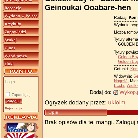
Geinoukai Ooabare-hen
Rodzaj:
Kom
Wydanie oryg
Liczba tomów
Tytuły altern
GOLDEN
Tytuły powią
Golden Bo
Golden Bo
Gatunki:
Kom
Widownia:
Se
Nagość
; Mie
Ecchi
,
Wielki
Dodaj do:
Wykop.
Zapamiętaj
Ogryzek dodany przez:
ukloim
Rejestracja
Opis
Brak opisów dla tej mangi. Zaloguj 