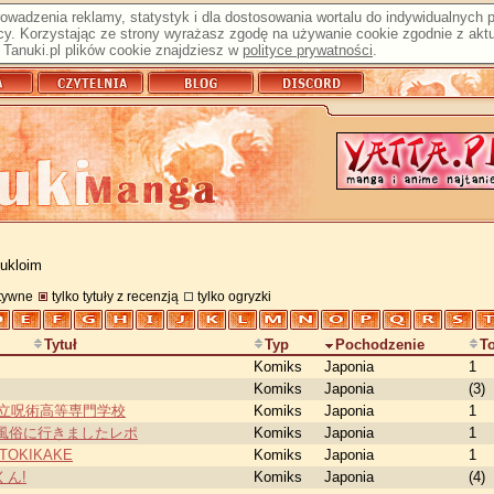
prowadzenia reklamy, statystyk i dla dostosowania wortalu do indywidualnych
y. Korzystając ze strony wyrażasz zgodę na używanie cookie zgodnie z aktu
Tanuki.pl plików cookie znajdziesz w
polityce prywatności
.
 ukloim
atywne
tylko tytuły z recenzją
tylko ogryzki
Tytuł
Typ
Pochodzenie
T
Komiks
Japonia
1
Komiks
Japonia
(3)
都立呪術高等専門学校
Komiks
Japonia
1
風俗に行きましたレポ
Komiks
Japonia
1
OKIKAKE
Komiks
Japonia
1
くん!
Komiks
Japonia
(4)