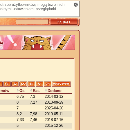
 potrzeb użytkowników, mogą też z nich
alnymi ustawieniami przeglądarki.
omów
Oc.
Rat.
Dodano
6,75
7,3
2014-03-12
8
7,27
2013-09-29
7
2025-04-20
8,2
7,98
2019-05-11
7,33
7,46
2018-07-16
5
2015-12-26