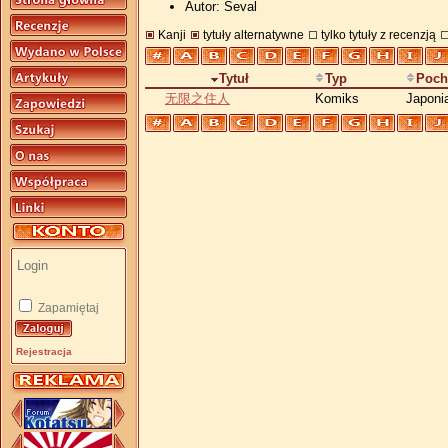
Autor: Seval
Kanji
tytuły alternatywne
tylko tytuły z recenzją
Tytuł
Typ
Poch
无限之住人
Komiks
Japoni
Zapamiętaj
Rejestracja