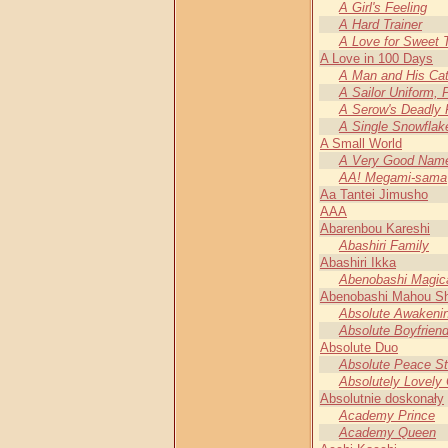
A Girl's Feeling
A Hard Trainer
A Love for Sweet 
A Love in 100 Days
A Man and His Ca
A Sailor Uniform, 
A Serow's Deadly F
A Single Snowflake
A Small World
A Very Good Nam
AA! Megami-sama
Aa Tantei Jimusho
AAA
Abarenbou Kareshi
Abashiri Family
Abashiri Ikka
Abenobashi Magic
Abenobashi Mahou Sh
Absolute Awakenin
Absolute Boyfrien
Absolute Duo
Absolute Peace St
Absolutely Lovely 
Absolutnie doskonały
Academy Prince
Academy Queen