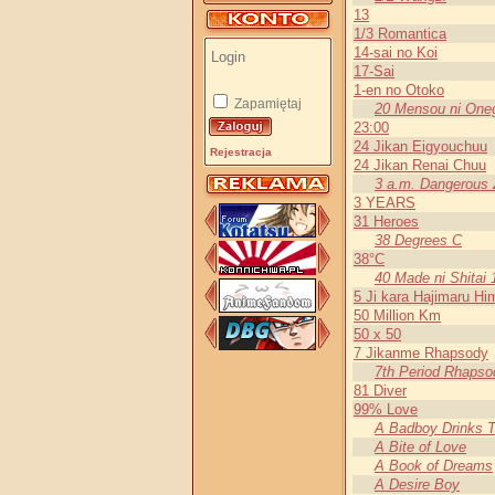
13
1/3 Romantica
14-sai no Koi
17-Sai
1-en no Otoko
Zapamiętaj
20 Mensou ni Oneg
23:00
24 Jikan Eigyouchuu
Rejestracja
24 Jikan Renai Chuu
3 a.m. Dangerous
3 YEARS
31 Heroes
38 Degrees C
38°C
40 Made ni Shitai 
5 Ji kara Hajimaru Hi
50 Million Km
50 x 50
7 Jikanme Rhapsody
7th Period Rhapso
81 Diver
99% Love
A Badboy Drinks 
A Bite of Love
A Book of Dreams
A Desire Boy