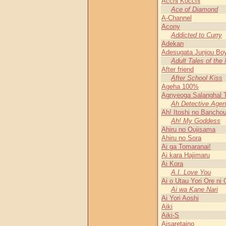
Acchi Kocchi
Ace of Diamond
A-Channel
Acony
Addicted to Curry
Adekan
Adesugata Junjou Bo
Adult Tales of the 
After friend
After School Kiss
Ageha 100%
Agnyeoga Salanghal 
Ah Detective Age
Ah! Itoshi no Banch
Ah! My Goddess
Ahiru no Oujisama
Ahiru no Sora
Ai ga Tomaranai!
Ai kara Hajimaru
Ai Kora
A.I. Love You
Ai o Utau Yori Ore ni 
Ai wa Kane Nari
Ai Yori Aoshi
Aiki
Aiki-S
Aisaretaino