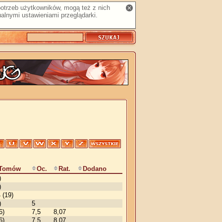
 potrzeb użytkowników, mogą też z nich
alnymi ustawieniami przeglądarki.
Tomów
Oc.
Rat.
Dodano
)
)
 (19)
)
5
6)
7,5
8,07
6)
7,5
8,07