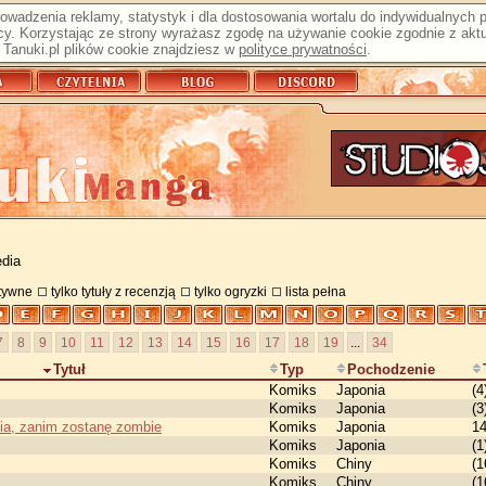
prowadzenia reklamy, statystyk i dla dostosowania wortalu do indywidualnych
y. Korzystając ze strony wyrażasz zgodę na używanie cookie zgodnie z aktu
Tanuki.pl plików cookie znajdziesz w
polityce prywatności
.
dia
atywne
tylko tytuły z recenzją
tylko ogryzki
lista pełna
7
8
9
10
11
12
13
14
15
16
17
18
19
...
34
Tytuł
Typ
Pochodzenie
Komiks
Japonia
(4
Komiks
Japonia
(3
nia, zanim zostanę zombie
Komiks
Japonia
14
Komiks
Japonia
(1
Komiks
Chiny
(1
Komiks
Chiny
(1