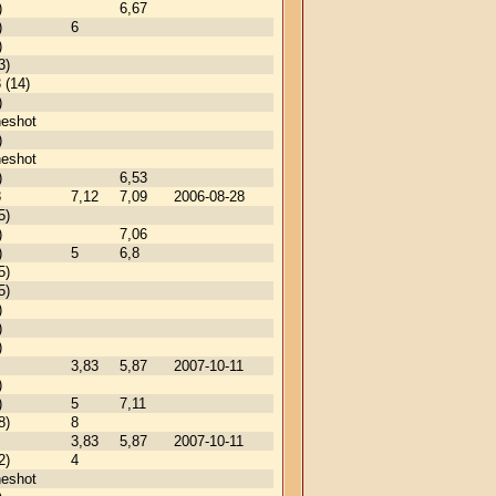
)
6,67
)
6
)
3)
 (14)
)
neshot
)
neshot
)
6,53
8
7,12
7,09
2006-08-28
5)
)
7,06
)
5
6,8
5)
5)
)
)
)
3,83
5,87
2007-10-11
)
)
5
7,11
8)
8
3,83
5,87
2007-10-11
2)
4
neshot