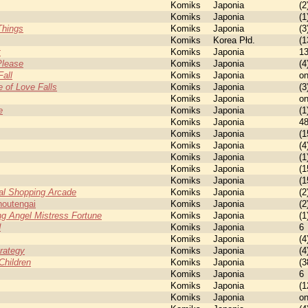
Komiks
Japonia
(2
Komiks
Japonia
(1
Things
Komiks
Japonia
(3
Komiks
Korea Płd.
(1
t
Komiks
Japonia
13
Please
Komiks
Japonia
(4
all
Komiks
Japonia
o
 of Love Falls
Komiks
Japonia
(3
Komiks
Japonia
o
e
Komiks
Japonia
(1
Komiks
Japonia
4
Komiks
Japonia
(1
Komiks
Japonia
(4
Komiks
Japonia
(1
Komiks
Japonia
(1
Komiks
Japonia
(1
al Shopping Arcade
Komiks
Japonia
(2
outengai
Komiks
Japonia
(2
g Angel Mistress Fortune
Komiks
Japonia
(1
d
Komiks
Japonia
6
Komiks
Japonia
(4
rategy
Komiks
Japonia
(4
Children
Komiks
Japonia
(3
Komiks
Japonia
6
Komiks
Japonia
(1
Komiks
Japonia
o