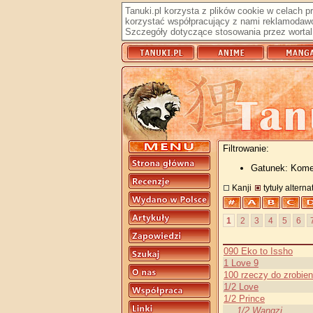
Tanuki.pl korzysta z plików cookie w celach 
korzystać współpracujący z nami reklamodawc
Szczegóły dotyczące stosowania przez wortal 
Filtrowanie:
Gatunek: Kome
Kanji
tytuły altern
1
2
3
4
5
6
090 Eko to Issho
1 Love 9
100 rzeczy do zrobie
1/2 Love
1/2 Prince
1/2 Wangzi