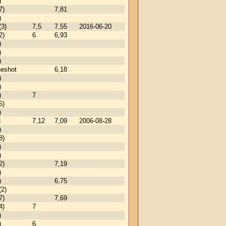
)
7)
7,81
)
(3)
7,5
7,55
2016-06-20
2)
6
6,93
)
)
)
neshot
6,18
)
)
)
7
5)
)
8
7,12
7,09
2006-08-28
)
8)
)
)
2)
7,19
)
)
6,75
(2)
7)
7,69
4)
7
)
)
6