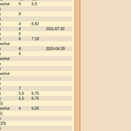
neshot
5
5,5
)
)
8
)
)
4
6,82
)
4
2011-07-20
)
5
)
6
7,18
neshot
)
8
2015-04-29
)
6
neshot
)
)
neshot
)
)
)
7
)
5,5
6,75
)
5,5
6,75
5)
neshot
4
6,05
1)
)
(20)
)