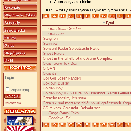
Autor ogryzka: ukloim
Kanji
tytuły alternatywne
tylko tytuły z recenzją
Tytuł
Gun Dream Gaiden
Getenrou
Ganglion
Gannibal
Genson! Kodai Seibutsushi Pakki
Ghost Fixers
Ghost in the Shell: Stand Alone Complex
Giga Tokyo Toy Box
GIGANT
Gigantis
Go! Go! Loser Ranger!
Gokiburi Buster
Golden Boy
Zapamiętaj
Golden Boy II - Sasurai no Obenkyou Yarou Geinou
Grzechy rodziny Ichinose
Grzejnik nad morzem: zbiór nowel graficznych Koga
Rejestracja
GS Mikami Gokuraku Daisakusen!!
Ginga Patrol Jako
Goodbye, Eri