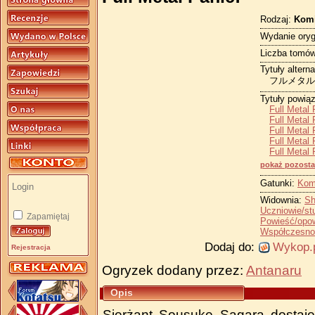
Rodzaj:
Kom
Wydanie oryg
Liczba tomów
Tytuły altern
フルメタル
Tytuły powią
Full Metal 
Full Metal 
Full Metal 
Full Metal 
Full Metal
pokaż pozosta
Gatunki:
Kom
Widownia:
Sh
Uczniowie/st
Zapamiętaj
Powieść/opo
Współczesno
Dodaj do:
Wykop.
Rejestracja
Ogryzek dodany przez:
Antanaru
Opis
Sierżant Sousuke Sagara dostaj