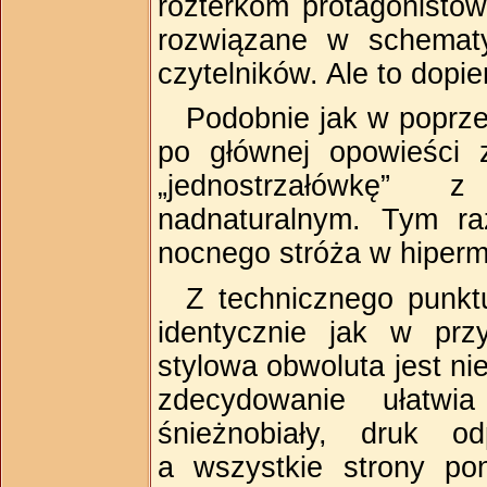
rozterkom protagonistów
rozwiązane w schemat
czytelników. Ale to dopi
Podobnie jak w poprze
po głównej opowieści z
„jednostrzałówkę”
nadnaturalnym. Tym r
nocnego stróża w hiper
Z technicznego punkt
identycznie jak w prz
stylowa obwoluta jest ni
zdecydowanie ułatwia
śnieżnobiały, druk o
a wszystkie strony po