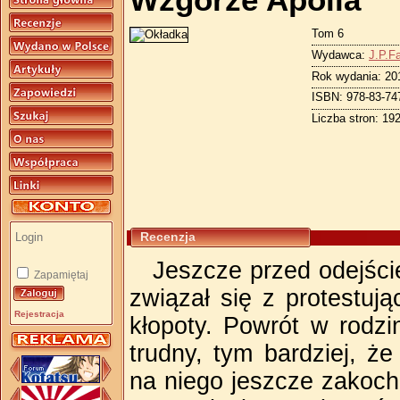
Wzgórze Apolla
Tom 6
Wydawca:
J.P.F
Rok wydania: 20
ISBN: 978-83-74
Liczba stron: 19
Recenzja
Jeszcze przed odejści
Zapamiętaj
związał się z protestuj
Rejestracja
kłopoty. Powrót w rodzi
trudny, tym bardziej, ż
na niego jeszcze zakocha