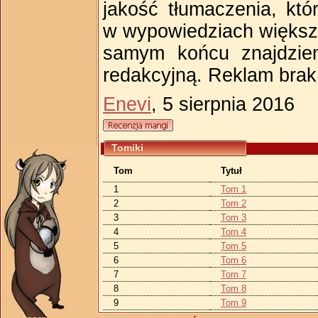
jakość tłumaczenia, kt
w wypowiedziach większo
samym końcu znajdziem
redakcyjną. Reklam brak
Enevi
, 5 sierpnia 2016
Tomiki
Tom
Tytuł
1
Tom 1
2
Tom 2
3
Tom 3
4
Tom 4
5
Tom 5
6
Tom 6
7
Tom 7
8
Tom 8
9
Tom 9