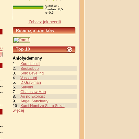
Głosów: 2
Średnia: 8,5
σ=0,5
Zobacz jak ocenili
Recenzje tomików
 0
Top 10
Anioły/demony
Kuroshitsuji
Beelzebub
Solo Leveling
Vassalord
D.Gray-man
Saiyuki
Chainsaw Man
Ao no Exorcist
Angel Sanctuary
Kami Nomi zo Shiru Sekai
więcej