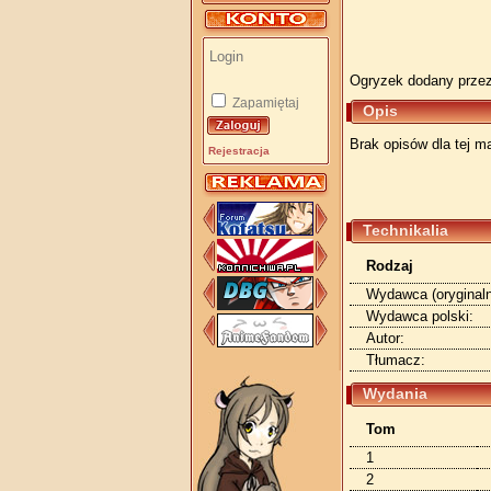
Ogryzek dodany prze
Zapamiętaj
Opis
Brak opisów dla tej ma
Rejestracja
Technikalia
Rodzaj
Wydawca (oryginaln
Wydawca polski:
Autor:
Tłumacz:
Wydania
Tom
1
2