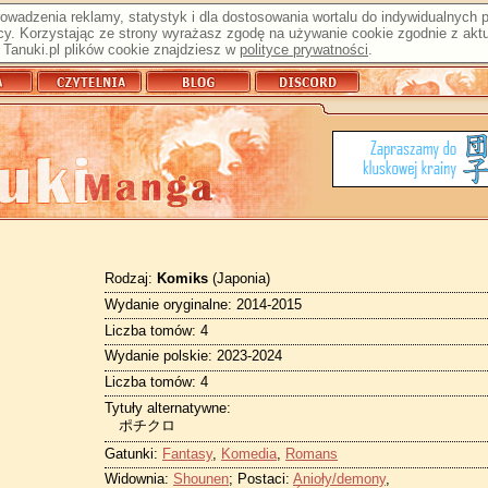
prowadzenia reklamy, statystyk i dla dostosowania wortalu do indywidualnych
y. Korzystając ze strony wyrażasz zgodę na używanie cookie zgodnie z aktu
Tanuki.pl plików cookie znajdziesz w
polityce prywatności
.
Rodzaj:
Komiks
(Japonia)
Wydanie oryginalne: 2014-2015
Liczba tomów: 4
Wydanie polskie: 2023-2024
Liczba tomów: 4
Tytuły alternatywne:
ポチクロ
Gatunki:
Fantasy
,
Komedia
,
Romans
Widownia:
Shounen
; Postaci:
Anioły/demony
,