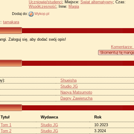
Uczniowie/studenci
; Miejsce:
Świat alternatywny
; Czas:
Współczesność
; Inne:
Magia
Dodaj do:
Wykop.pl
z:
tamakara
ngi. Zaloguj się, aby dodać swój opis!
Komentarze:
y):
Shueisha
Studio JG
Naoya Matsumoto
Dagny Zawierucha
Tytuł
Wydawca
Rok
Tom 1
Studio JG
10.2023
Tom 2
Studio JG
3.2024