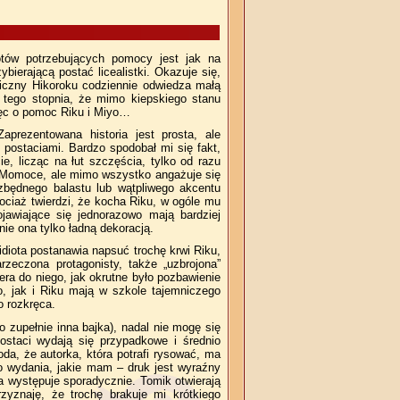
tów potrzebujących pomocy jest jak na
bierającą postać licealistki. Okazuje się,
giczny Hikoroku codziennie odwiedza małą
 tego stopnia, że mimo kiepskiego stanu
więc o pomoc Riku i Miyo…
prezentowana historia jest prosta, ale
 postaciami. Bardzo spodobał mi się fakt,
, licząc na łut szczęścia, tylko od razu
móc Momoce, ale mimo wszystko angażuje się
zbędnego balastu lub wątpliwego akcentu
ociaż twierdzi, że kocha Riku, w ogóle mu
jawiające się jednorazowo mają bardziej
ie ona tylko ładną dekoracją.
idiota postanawia napsuć trochę krwi Riku,
zeczona protagonisty, także „uzbrojona”
a do niego, jak okrutne było pozbawienie
o, jak i Riku mają w szkole tajemniczego
o rozkręca.
o zupełnie inna bajka), nadal nie mogę się
ostaci wydają się przypadkowe i średnio
da, że autorka, która potrafi rysować, ma
o wydania, jakie mam – druk jest wyraźny
ja występuje sporadycznie. Tomik otwierają
rzyznaję, że trochę brakuje mi krótkiego