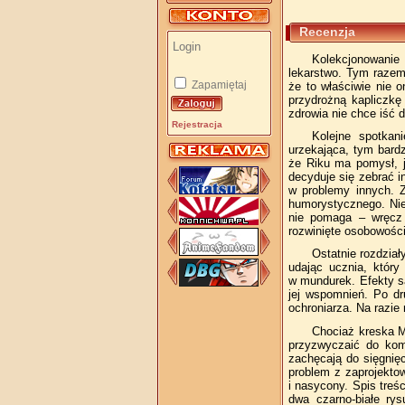
Recenzja
Kolekcjonowanie
lekarstwo. Tym razem 
Zapamiętaj
że to właściwie nie 
przydrożną kapliczkę
zdrowia nie chce iść 
Rejestracja
Kolejne spotkan
urzekająca, tym bardz
że Riku ma pomysł, j
decyduje się zebrać i
w problemy innych. Z
humorystycznego. Nies
nie pomaga – wręcz p
rozwinięte osobowości
Ostatnie rozdział
udając ucznia, który
w mundurek. Efekty s
jej wspomnień. Po dr
ochroniarza. Na razie 
Chociaż kreska Ma
przyzwyczaić do kom
zachęcają do sięgnięc
problem z zaprojekto
i nasycony. Spis treś
dwa czarno­‑białe ry