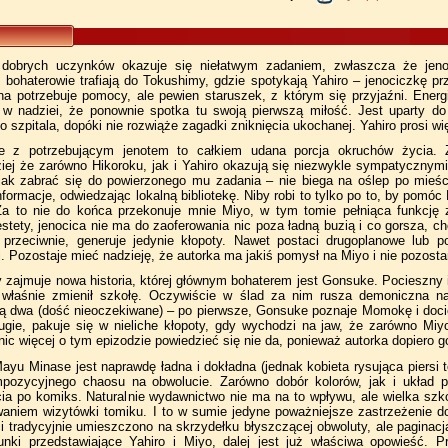
 dobrych uczynków okazuje się niełatwym zadaniem, zwłaszcza że jeno
bohaterowie trafiają do Tokushimy, gdzie spotykają Yahiro – jenociczkę przy
ona potrzebuje pomocy, ale pewien staruszek, z którym się przyjaźni. Ener
 w nadziei, że ponownie spotka tu swoją pierwszą miłość. Jest uparty do
do szpitala, dopóki nie rozwiąże zagadki zniknięcia ukochanej. Yahiro prosi 
ie z potrzebującym jenotem to całkiem udana porcja okruchów życia. Za
iej że zarówno Hikoroku, jak i Yahiro okazują się niezwykle sympatycznymi
ak zabrać się do powierzonego mu zadania – nie biega na oślep po mieście
nformacje, odwiedzając lokalną bibliotekę. Niby robi to tylko po to, by po
a to nie do końca przekonuje mnie Miyo, w tym tomie pełniąca funkcję 
tety, jenocica nie ma do zaoferowania nic poza ładną buzią i co gorsza, ch
rzeciwnie, generuje jedynie kłopoty. Nawet postaci drugoplanowe lub po
. Pozostaje mieć nadzieję, że autorka ma jakiś pomysł na Miyo i nie pozostan
y zajmuje nowa historia, której głównym bohaterem jest Gonsuke. Pocieszny 
 właśnie zmienił szkołę. Oczywiście w ślad za nim rusza demoniczna nar
ą dwa (dość nieoczekiwane) – po pierwsze, Gonsuke poznaje Momokę i docier
ugie, pakuje się w nieliche kłopoty, gdy wychodzi na jaw, że zarówno Miy
nic więcej o tym epizodzie powiedzieć się nie da, ponieważ autorka dopiero g
yu Minase jest naprawdę ładna i dokładna (jednak kobieta rysująca piersi t
pozycyjnego chaosu na obwolucie. Zarówno dobór kolorów, jak i układ p
ia po komiks. Naturalnie wydawnictwo nie ma na to wpływu, ale wielka szko
waniem wizytówki tomiku. I to w sumie jedyne poważniejsze zastrzeżenie d
ci tradycyjnie umieszczono na skrzydełku błyszczącej obwoluty, ale paginac
sunki przedstawiające Yahiro i Miyo, dalej jest już właściwa opowieść. P