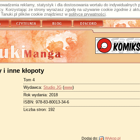
prowadzenia reklamy, statystyk i dla dostosowania wortalu do indywidualnych
y. Korzystając ze strony wyrażasz zgodę na używanie cookie zgodnie z aktu
Tanuki.pl plików cookie znajdziesz w
polityce prywatności
.
y i inne kłopoty
Tom 4
Wydawca:
Studio JG
(
www
)
Rok wydania: 2018
ISBN: 978-83-80013-34-6
Liczba stron: 192
Dodaj do:
Wykop.pl