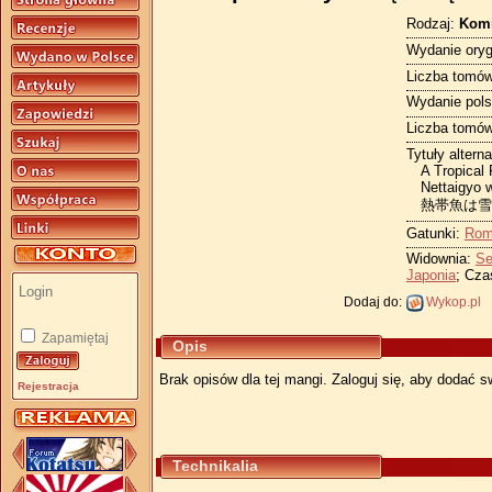
Rodzaj:
Kom
Wydanie oryg
Liczba tomów
Wydanie pols
Liczba tomów
Tytuły altern
A Tropical
Nettaigyo 
熱帯魚は雪
Gatunki:
Rom
Widownia:
Se
Japonia
; Cza
Dodaj do:
Wykop.pl
Zapamiętaj
Opis
Brak opisów dla tej mangi. Zaloguj się, aby dodać s
Rejestracja
Technikalia