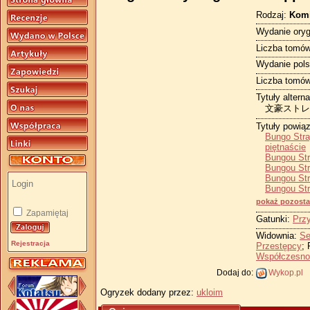
Rodzaj:
Kom
Wydanie oryg
Liczba tomów
Wydanie pols
Liczba tomów
Tytuły altern
文豪ストレイ
Tytuły powią
Bungo Stra
piętnaście
Bungou St
Bungou Str
Bungou Str
Bungou Str
pokaż pozosta
Zapamiętaj
Gatunki:
Prz
Widownia:
Se
Rejestracja
Przestępcy
; 
Współczesno
Dodaj do:
Wykop.pl
Ogryzek dodany przez:
ukloim