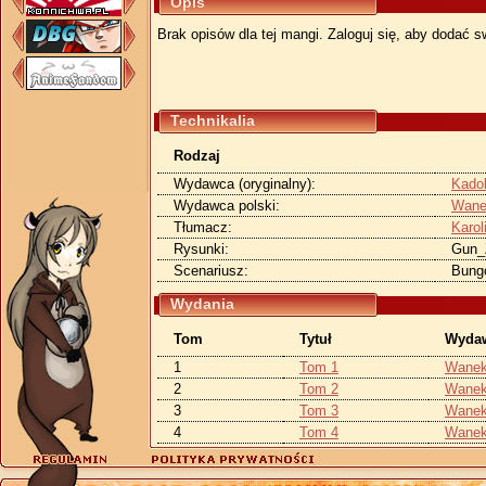
Opis
Brak opisów dla tej mangi. Zaloguj się, aby dodać s
Technikalia
Rodzaj
Wydawca (oryginalny):
Kado
Wydawca polski:
Wane
Tłumacz:
Karol
Rysunki:
Gun_
Scenariusz:
Bung
Wydania
Tom
Tytuł
Wyda
1
Tom 1
Wane
2
Tom 2
Wane
3
Tom 3
Wane
4
Tom 4
Wane