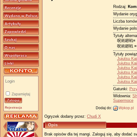
Rodzaj:
Kom
Wydanie oryg
Liczba tomów
Wydanie pols
Tytuły altern
呪術廻戦≡
呪術廻戦 ≡
Tytuły powią
Jujutsu Ka
Jujutsu Ka
Jujutsu Ka
Jujutsu Ka
Jujutsu Ka
Jujutsu Ka
Gatunki:
Prz
Zapamiętaj
Widownia:
Sh
Supermoce
Dodaj do:
Wykop.pl
Rejestracja
Ogryzek dodany przez:
Chudi X
Opis
Brak opisów dla tej mangi. Zaloguj się, aby dodać s