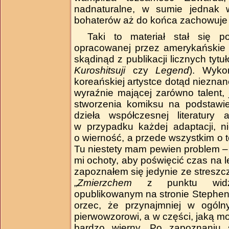
nadnaturalne, w sumie jednak 
bohaterów aż do końca zachowuje 
Taki to materiał stał się p
opracowanej przez amerykańskie
skądinąd z publikacji licznych tytu
Kuroshitsuji
czy
Legend
). Wyko
koreańskiej artystce dotąd nieznan
wyraźnie mającej zarówno talent, 
stworzenia komiksu na podstaw
dzieła współczesnej literatury 
w przypadku każdej adaptacji, ni
o wierność, a przede wszystkim o t
Tu niestety mam pewien problem –
mi ochoty, aby poświęcić czas na l
zapoznałem się jedynie ze stresz
„
Zmierzchem
z punktu widze
opublikowanym na stronie Stephen
orzec, że przynajmniej w ogóln
pierwowzorowi, a w części, jaką 
bardzo wierny. Po zapoznaniu 