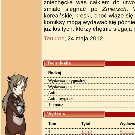
zniechęciła was całkiem do utw
śmiało sięgnąć po
Zmierzch
. 
koreańskiej kreski, choć wiąże si
komiksy mogą wydawać się później p
już los tych, którzy chętnie sięgaj
Teukros
, 24 maja 2012
Technikalia
Rodzaj
Wydawca (oryginalny):
Wydawca polski:
Autor:
Autor oryginału:
Tłumacz:
Wydania
Tom
Tytuł
Wydawc
1
Tom 1
Publicat