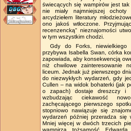
świecących się wampirów jest tak
nie miały najmniejszej ocho
arcydziełem literatury młodzieżow
ono jakoś wtłoczone. Przyjmując
recenzencką” nieznajomości utwo
w tym wszystkim chodzi.
Gdy do Forks, niewielkiego
przybywa Isabella Swan, córka kome
zapowiada, aby konsekwencją owej
niż chwilowe zainteresowanie 
liceum. Jednak już pierwszego dni
do niezwykłych wydarzeń, gdy je
Cullen – na widok bohaterki (jak p
o zapach) dostaje dreszczy i 
wzbudzając ciekawość nowo
zachęcającego pierwszego spotk
stopniowo nawiązuje się znajomo
wydarzeń później przeradza się 
Mniej więcej w dwóch trzecich p
wampirza tożsamość Edwarda,