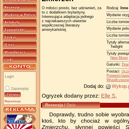
Rodzaj:
Inne
O miłości prosto, bez udziwnień, za
to z dodatkiem brylantyny.
Wydanie oryg
Interesująca adaptacja jednego
z najciekawszych utworów
Liczba tomów
współczesnej literatury
Wydanie pols
amerykańskiej.
Liczba tomów
Tytuły altern
Twilight
Tytuły powią
New Moon
Gatunki:
Dra
Postaci:
Uczn
Powieść/opo
Współczesno
Dodaj do:
Wykop.
Zapamiętaj
Ogryzek dodany przez:
Elle S.
Rejestracja
Recenzja
/
Opis
Doprawdy, trudno sobie wyobraz
ktoś, kto by chociaż w ogólny
Zmierzchu
, słynnej powieści S