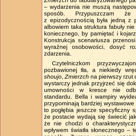
Zmierzch
do fabularyzowanego pam
– wydarzenia nie muszą następo
sposób. Przypuszczam że
z epizodycznością była jedną z p
albowiem taka struktura fabuły ni
koniecznego, by pamiętać i kojar
Konstrukcja scenariusza przenosi
wyraźnej osobowości, dosyć ro
zdarzenia.
Czytelniczkom przyzwyczaj
pozbawionej tła, a niekiedy wr
shoujo
,
Zmierzch
na pierwszy rzut 
wystarczy jednak przyjrzeć się dokł
umowności w kresce nie odbi
standardu. Bella i wampiry wyidea
przypominają bardziej wystawowe m
to pogłębia jeszcze specyficzny s
że postacie wydają się świecić j
że nie chodzi o charakterystyc
wpływem światła słonecznego – te