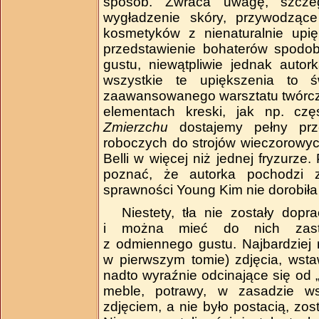
sposób. Zwraca uwagę, szczegó
wygładzenie skóry, przywodząc
kosmetyków z nienaturalnie upi
przedstawienie bohaterów spodoba
gustu, niewątpliwie jednak auto
wszystkie te upiększenia to ś
zaawansowanego warsztatu twórcze
elementach kreski, jak np. czę
Zmierzchu
dostajemy pełny prz
roboczych do strojów wieczorowyc
Belli w więcej niż jednej fryzurze
poznać, że autorka pochodzi 
sprawności Young Kim nie dorobiła 
Niestety, tła nie zostały dop
i można mieć do nich zastrz
z odmiennego gustu. Najbardziej 
w pierwszym tomie) zdjęcia, wsta
nadto wyraźnie odcinające się od
meble, potrawy, w zasadzie ws
zdjęciem, a nie było postacią, zo