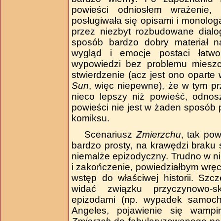
powieści odniosłem wrażenie,
posługiwała się opisami i monolo
przez niezbyt rozbudowane dialo
sposób bardzo dobry materiał n
wygląd i emocje postaci łatwo
wypowiedzi bez problemu mieszc
stwierdzenie (acz jest ono oparte
Sun
, więc niepewne), że w tym 
nieco lepszy niż powieść, odnos
powieści nie jest w żaden sposób 
komiksu.
Scenariusz
Zmierzchu
, tak pow
bardzo prosty, na krawędzi braku sp
niemalże epizodyczny. Trudno w ni
i zakończenie, powiedziałbym wręcz,
wstęp do właściwej historii. Szc
widać związku przyczynowo­‑
epizodami (np. wypadek samoch
Angeles, pojawienie się wampi