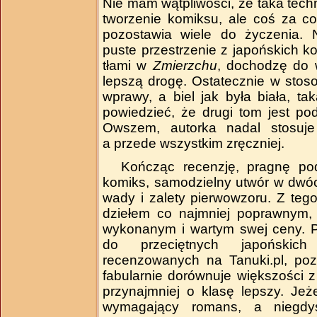
Nie mam wątpliwości, że taka techn
tworzenie komiksu, ale coś za co
pozostawia wiele do życzenia. 
puste przestrzenie z japońskich k
tłami w
Zmierzchu
, dochodzę do 
lepszą drogę. Ostatecznie w stoso
wprawy, a biel jak była biała, t
powiedzieć, że drugi tom jest po
Owszem, autorka nadal stosuje z
a przede wszystkim zręczniej.
Kończąc recenzję, pragnę pod
komiks, samodzielny utwór w dwóc
wady i zalety pierwowzoru. Z tego
dziełem co najmniej poprawnym, b
wykonanym i wartym swej ceny. 
do przeciętnych japońskic
recenzowanych na Tanuki.pl, poz
fabularnie dorównuje większości z 
przynajmniej o klasę lepszy. Jeż
wymagający romans, a niegdy