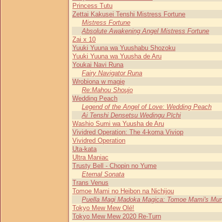
Princess Tutu
Zettai Kakusei Tenshi Mistress Fortune
Mistress Fortune
Absolute Awakening Angel Mistress Fortune
Zai x 10
Yuuki Yuuna wa Yuushabu Shozoku
Yuuki Yuuna wa Yuusha de Aru
Youkai Navi Runa
Fairy Navigator Runa
Wrobiona w magię
Re:Mahou Shoujo
Wedding Peach
Legend of the Angel of Love: Wedding Peach
Ai Tenshi Densetsu Wedingu Pīchi
Washio Sumi wa Yuusha de Aru
Vividred Operation: The 4-koma Viviop
Vividred Operation
Uta-kata
Ultra Maniac
Trusty Bell - Chopin no Yume
Eternal Sonata
Trans Venus
Tomoe Mami no Heibon na Nichijou
Puella Magi Madoka Magica: Tomoe Mami's Mun
Tokyo Mew Mew Olé!
Tokyo Mew Mew 2020 Re-Turn