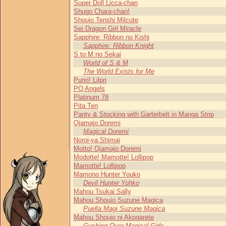
Super Doll Licca-chan
Shugo Chara-chan!
Shoujo Tenshi Milcute
Sei Dragon Girl Miracle
Sapphire: Ribbon no Kishi
Sapphire: Ribbon Knight
S to M no Sekai
World of S & M
The World Exists for Me
Puriri! Lilpri
PQ Angels
Platinum 78
Pita Ten
Panty & Stocking with Garterbelt in Manga Strip
Ojamajo Doremi
Magical Doremi
Noroi-ya Shimai
Motto! Ojamajo Doremi
Modotte! Mamotte! Lollipop
Mamotte! Lollipop
Mamono Hunter Youko
Devil Hunter Yohko
Mahou Tsukai Sally
Mahou Shoujo Suzune Magica
Puella Magi Suzune Magica
Mahou Shoujo ni Akogarete
Gushing Over Magical Girls