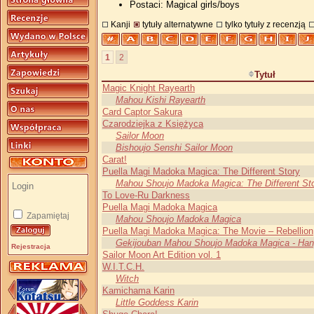
Postaci: Magical girls/boys
Kanji
tytuły alternatywne
tylko tytuły z recenzją
1
2
Tytuł
Magic Knight Rayearth
Mahou Kishi Rayearth
Card Captor Sakura
Czarodziejka z Księżyca
Sailor Moon
Bishoujo Senshi Sailor Moon
Carat!
Puella Magi Madoka Magica: The Different Story
Mahou Shoujo Madoka Magica: The Different St
To Love-Ru Darkness
Puella Magi Madoka Magica
Zapamiętaj
Mahou Shoujo Madoka Magica
Puella Magi Madoka Magica: The Movie – Rebellion
Gekijouban Mahou Shoujo Madoka Magica - Han
Rejestracja
Sailor Moon Art Edition vol. 1
W.I.T.C.H.
Witch
Kamichama Karin
Little Goddess Karin