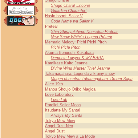
Shugo Chara!
Shugo Chara! Encore!
Guardian Character!
Hasło brzmi: Sailor V
Code Name wa Sailor V
Prétear
Shin Shirayukihime Densetsu Prétear
New Snow White's Legend Prétear
Mermaid Melody: Pichi Pichi Pitch
Pichi Pichi Pitch
Akuma Bengoshi Kukabara
Demonic Lawyer KUKABARA
Kamikaze Kaito Jeanne
Divine Wind Master Thief Jeanne
Takamagahara: Legenda z krainy snów
Mugen densetsu Takamagahara: Dream Saga
Alice 19th
Mahou Shoujo Oriko Magica
Love Laboratory
Love Lab
Parallel Sailor Moon
Itsudatte My Santa!
Always My Santa
Tokyo Mew Mew
Angel Dust Neo
Angel Dust
Tokyo Mew Mew a La Mode