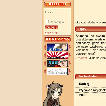
Zapamiętaj
Ogryzek dodany prze
Opis
Rejestracja
Shimano, ze swoim 
charakterem, wiedzie 
sprzedaży, gdzie tra
pierwsze wrażenie, 
kolesiem. Czy Shima
porozumienia?
Ayanami
- 3 marca 201
Technikalia
Rodzaj
Wydawca (oryginaln
Autor: