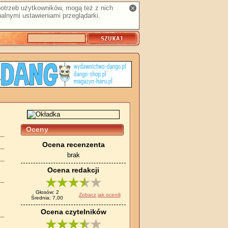
 potrzeb użytkowników, mogą też z nich
alnymi ustawieniami przeglądarki.
Oceny
Ocena recenzenta
brak
Ocena redakcji
Głosów: 2
Zobacz jak ocenili
Średnia: 7,00
Ocena czytelników