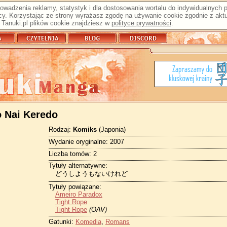
prowadzenia reklamy, statystyk i dla dostosowania wortalu do indywidualnych
y. Korzystając ze strony wyrażasz zgodę na używanie cookie zgodnie z aktu
Tanuki.pl plików cookie znajdziesz w
polityce prywatności
.
 Nai Keredo
Rodzaj:
Komiks
(Japonia)
Wydanie oryginalne: 2007
Liczba tomów: 2
Tytuły alternatywne:
どうしようもないけれど
Tytuły powiązane:
Ameiro Paradox
Tight Rope
Tight Rope
(OAV)
Gatunki:
Komedia
,
Romans