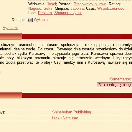
Widownia:
Josei
; Postaci:
Pracownicy biurowi
; Rating:
Nagość
,
Seks
; Miejsce:
Japonia
; Czas:
Współczesność
;
Inne:
Realizm
,
Shounen-ai/yaoi
Dodaj do:
Wykop.pl
z:
Ayanami
ślicznym uśmiechem, statusem społecznym, roczną pensją i przemił
niemal idealne życie. Do czasu. Pewnego dnia zostaje przeniesiony do dzia
fia pod skrzydła Kurosawy – przyjaciela jego ojca. Kurosawa sprawia dob
ale przy bliższym poznaniu okazuje się strasznie wrednym i irytując
no zdoła przetrwać te próbę? Czy między nim i Kurosawą nawiąże się n
2
Komentarze:
y):
Shinshokan Publishing
Isaku Natsume