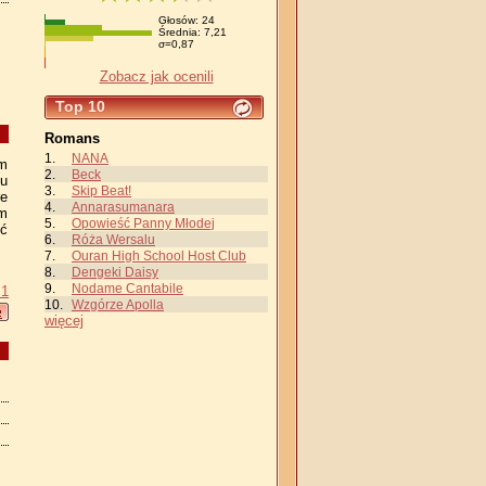
Głosów: 24
Średnia: 7,21
σ=0,87
Zobacz jak ocenili
Top 10
Romans
NANA
ym
Beck
łu
Skip Beat!
re
Annarasumanara
ym
Opowieść Panny Młodej
ić
Róża Wersalu
Ouran High School Host Club
Dengeki Daisy
Nodame Cantabile
 1
Wzgórze Apolla
więcej