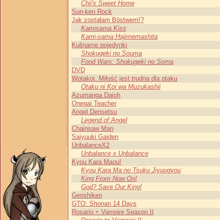
Chii's Sweet Home
Sun-ken Rock
Jak zostałam Bóstwem!?
Kamisama Kiss
Kami-sama Hajimemashita
Kulinarne pojedynki
Shokugeki no Souma
Food Wars: Shokugeki no Soma
DVD
Wotakoi. Miłość jest trudna dla otaku
Otaku ni Koi wa Muzukashii
Azumanga Daioh
Onegai Teacher
Angel Densetsu
Legend of Angel
Chainsaw Man
Saiyuuki Gaiden
UnbalanceX2
Unbalance x Unbalance
Kyou Kara Maou!
Kyou Kara Ma no Tsuku Jiyuugyou
King From Now On!
God? Save Our King!
Genshiken
GTO: Shonan 14 Days
Rosario + Vampire Season II