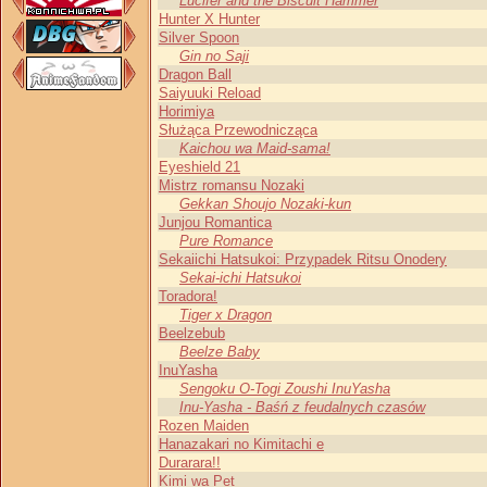
Lucifer and the Biscuit Hammer
Hunter X Hunter
Silver Spoon
Gin no Saji
Dragon Ball
Saiyuuki Reload
Horimiya
Służąca Przewodnicząca
Kaichou wa Maid-sama!
Eyeshield 21
Mistrz romansu Nozaki
Gekkan Shoujo Nozaki-kun
Junjou Romantica
Pure Romance
Sekaiichi Hatsukoi: Przypadek Ritsu Onodery
Sekai-ichi Hatsukoi
Toradora!
Tiger x Dragon
Beelzebub
Beelze Baby
InuYasha
Sengoku O-Togi Zoushi InuYasha
Inu-Yasha - Baśń z feudalnych czasów
Rozen Maiden
Hanazakari no Kimitachi e
Durarara!!
Kimi wa Pet