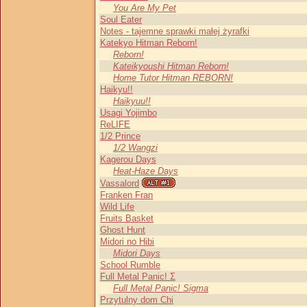
You Are My Pet
Soul Eater
Notes - tajemne sprawki małej żyrafki
Katekyo Hitman Reborn!
Reborn!
Kateikyoushi Hitman Reborn!
Home Tutor Hitman REBORN!
Haikyu!!
Haikyuu!!
Usagi Yojimbo
ReLIFE
1/2 Prince
1/2 Wangzi
Kagerou Days
Heat-Haze Days
Vassalord
Franken Fran
Wild Life
Fruits Basket
Ghost Hunt
Midori no Hibi
Midori Days
School Rumble
Full Metal Panic! Σ
Full Metal Panic! Sigma
Przytulny dom Chi