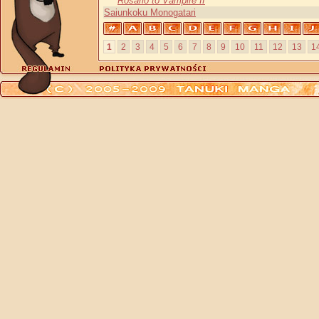
Rosario to Vampire II
Saiunkoku Monogatari
1
2
3
4
5
6
7
8
9
10
11
12
13
1