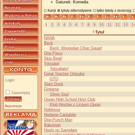
Gatunek: Komedia
Kanji
tytuły alternatywne
tylko tytuły z recenzją
1
2
3
4
5
6
7
8
9
10
11
12
13
1
Tytuł
NANA
Beck
Beck: Mongolian Chop Squad
One Piece
Skip Beat!
Yotsuba!
Yotsubato!
Great Teacher Onizuka
GTO
Slam Dunk
Gintama
Zapamiętaj
Silver Soul
Ouran High School Host Club
Klub Hostów z Liceum Ouran
Rejestracja
Noblesse
Nodame Cantabile
One-Punch Man
Bakuman
Hoshi no Samidare