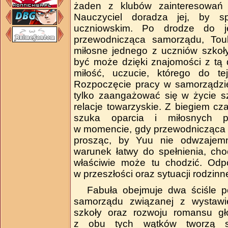
żaden z klubów zainteresowań n
Nauczyciel doradza jej, by s
uczniowskim. Po drodze do j
przewodnicząca samorządu, Tou
miłosne jednego z uczniów szkoł
być może dzięki znajomości z tą 
miłość, uczucie, którego do te
Rozpoczęcie pracy w samorządzie
tylko zaangażować się w życie s
relacje towarzyskie. Z biegiem cza
szuka oparcia i miłosnych p
w momencie, gdy przewodnicząca w
prosząc, by Yuu nie odwzajemn
warunek łatwy do spełnienia, choc
właściwie może tu chodzić. Odpo
w przeszłości oraz sytuacji rodzinn
Fabuła obejmuje dwa ściśle p
samorządu związanej z wystawie
szkoły oraz rozwoju romansu gł
z obu tych wątków tworzą s