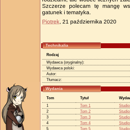
Szczerze polecam tę mangę wszy
gatunek i tematyka.
Piotrek
, 21 października 2020
Technikalia
Rodzaj
Wydawca (oryginalny):
Wydawca polski:
Autor:
Tłumacz:
Wydania
Tom
Tytuł
Wyda
1
Tom 1
Studi
2
Tom 2
Studi
3
Tom 3
Studi
4
Tom 4
Studi
5
Tom 5
Studi