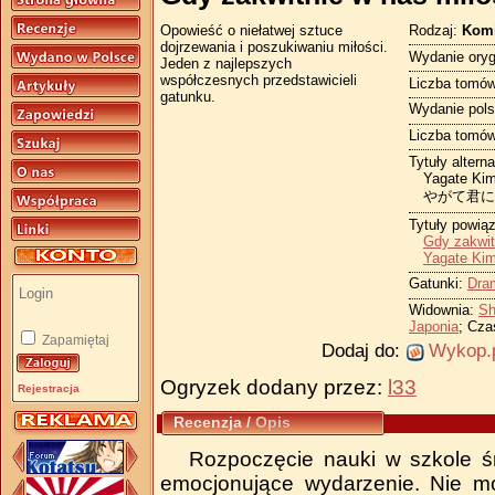
Rodzaj:
Kom
Opowieść o niełatwej sztuce
dojrzewania i poszukiwaniu miłości.
Wydanie oryg
Jeden z najlepszych
współczesnych przedstawicieli
Liczba tomów
gatunku.
Wydanie pols
Liczba tomów
Tytuły altern
Yagate Kim
やがて君に
Tytuły powią
Gdy zakwit
Yagate Kim
Gatunki:
Dra
Widownia:
Sh
Japonia
; Cza
Zapamiętaj
Dodaj do:
Wykop.
Ogryzek dodany przez:
l33
Rejestracja
Recenzja
/
Opis
Rozpoczęcie nauki w szkole śr
emocjonujące wydarzenie. Nie mo