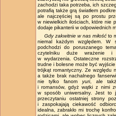
zachodzi taka potrzeba, ich szcz
potrafią także grą światłem podkre
ale najczęściej są po prostu prz
w niewielkich ilościach, które nie
dodaje pikanterii w odpowiednich
Gdy zakwitnie w nas miłość
to 
niemal każdym względem. W sp
podchodzi do poruszanego temat
czytelniku duże wrażenie i
w wydarzenia. Ostateczne rozstr
trudne i bolesne może być wyjście 
trójkąt romantyczny. Ze względu n
a także brak nachalnego fanserwi
nie tylko fanom
yuri
, ale tak
i romansów, gdyż wątki z nimi z
w sposób uniwersalny. Jest to j
przeczytaniu ostatniej strony po
i zaspokajają ciekawość odbiorc
idealna, zabrakło mi trochę konfr
rodzicami, ale wobec licznych zale