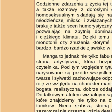
Codzienne zdarzenia z życia tej t
a także rozmowy z dorosłymi
homoseksualnym składają się na
młodzieńczej miłości i związanyc
brakuje także scen humorystycznyc
pozwalając na zbytnią domina
i ciężkiego klimatu. Dzięki temu
monotonii czy znużenia którymś 
bardzo, bardzo rzadkie zjawisko 
Manga to jednak nie tylko fabuła
strona artystyczna, która bez
czytelnika. Pod tym względem tytu
narysowane są przede wszystkim
twarze i sylwetki zachowujące odp
rolę ze względu na charakter mang
bogata, realistyczna, dobrze odda
Dodatkowym atutem wizualnym są n
które znajdziemy nie tylko na o
tomików. Nieco słabszą stroną a
zazwyczaj nie grzeszą ilością detal