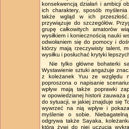
konsekwencją działań i ambicji o
ich charaktery, sposób myślenia
także wgląd w ich przeszłoś
przywiązuje do szczegółów. Przy
grupę całkowitych amatorów wi
wysiłkiem i koniecznością nauki w
odwołaniem się do pomocy i dośw
którzy mają rzeczywisty talent,
wysiłku i posłuchać krytyki lepszyc
Nie tylko główne bohaterki s
Wystawienie sztuki angażuje znac
z koleżanek Yuu ze względu na 
poproszona o napisanie scenarius
wpływ mają także poprawki zap
w opowiedzianej historii zauważa 
do sytuacji, w jakiej znajduje się
wywrzeć na nią wpływ i pokazać
myślenie o sobie. Niebagateln
odgrywa także Sayaka, koleżanka
która żywi do niej uczucia wykr