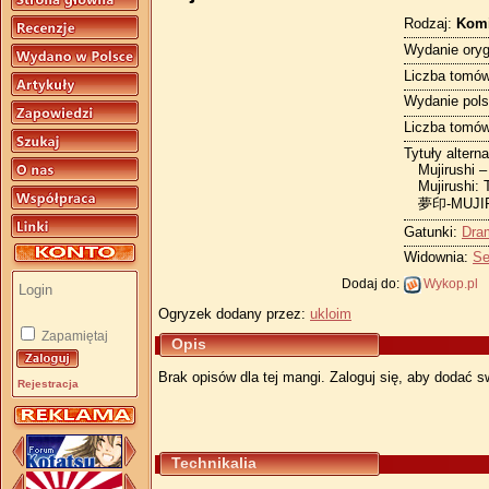
Rodzaj:
Kom
Wydanie oryg
Liczba tomów
Wydanie pols
Liczba tomów
Tytuły altern
Mujirushi –
Mujirushi:
夢印-MUJIR
Gatunki:
Dra
Widownia:
Se
Dodaj do:
Wykop.pl
Ogryzek dodany przez:
ukloim
Zapamiętaj
Opis
Brak opisów dla tej mangi. Zaloguj się, aby dodać s
Rejestracja
Technikalia