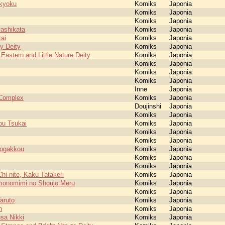
kyoku
Komiks
Japonia
Komiks
Japonia
Komiks
Japonia
ashikata
Komiks
Japonia
tai
Komiks
Japonia
y Deity
Komiks
Japonia
Eastern and Little Nature Deity
Komiks
Japonia
Komiks
Japonia
Komiks
Japonia
Komiks
Japonia
Inne
Japonia
 Complex
Komiks
Japonia
Doujinshi
Japonia
Komiks
Japonia
ou Tsukai
Komiks
Japonia
Komiks
Japonia
Komiks
Japonia
Jogakkou
Komiks
Japonia
Komiks
Japonia
Komiks
Japonia
Chi nite, Kaku Tatakeri
Komiks
Japonia
monomimi no Shoujo Meru
Komiks
Japonia
Komiks
Japonia
aruto
Komiks
Japonia
n
Komiks
Japonia
sa Nikki
Komiks
Japonia