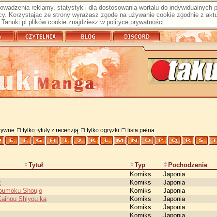
prowadzenia reklamy, statystyk i dla dostosowania wortalu do indywidualnych
y. Korzystając ze strony wyrażasz zgodę na używanie cookie zgodnie z aktu
Tanuki.pl plików cookie znajdziesz w
polityce prywatności
.
atywne
tylko tytuły z recenzją
tylko ogryzki
lista pełna
Tytuł
Typ
Pochodzenie
Komiks
Japonia
k
Komiks
Japonia
Moumoku Shoujo
Komiks
Japonia
Kaihou Shiyou ka
Komiks
Japonia
Komiks
Japonia
Komiks
Japonia