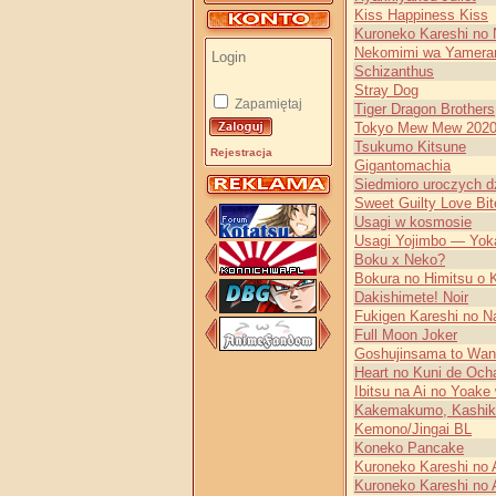
Kiss Happiness Kiss
Kuroneko Kareshi no
Nekomimi wa Yamerar
Schizanthus
Stray Dog
Zapamiętaj
Tiger Dragon Brothers
Tokyo Mew Mew 2020
Tsukumo Kitsune
Rejestracja
Gigantomachia
Siedmioro uroczych d
Sweet Guilty Love Bit
Usagi w kosmosie
Usagi Yojimbo — Yok
Boku x Neko?
Bokura no Himitsu o 
Dakishimete! Noir
Fukigen Kareshi no 
Full Moon Joker
Goshujinsama to Wa
Heart no Kuni de Och
Ibitsu na Ai no Yoak
Kakemakumo, Kashik
Kemono/Jingai BL
Koneko Pancake
Kuroneko Kareshi no
Kuroneko Kareshi no 