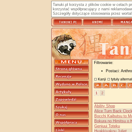
Tanuki.pl korzysta z plików cookie w celach 
korzystać współpracujący z nami reklamodawc
Szczegóły dotyczące stosowania przez wortal 
Filtrowanie:
Postaci: Anthro
Kanji
tytuły altern
1
2
Ability Shop
Alice Turn Back Cloc
Bocchi Kaibutsu to 
Bokura no Himitsu o 
Genjuui Toteku
Hyakkiyakou Juliet