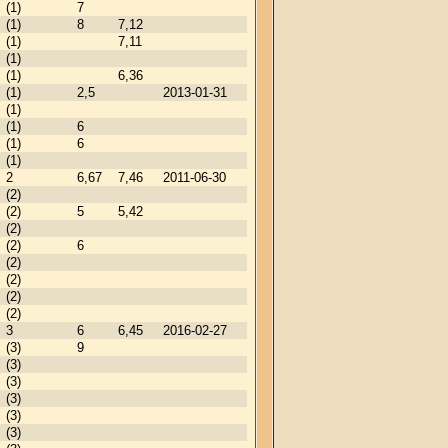
(1)
7
(1)
8
7,12
(1)
7,11
(1)
(1)
6,36
(1)
2,5
2013-01-31
(1)
(1)
6
(1)
6
(1)
2
6,67
7,46
2011-06-30
(2)
(2)
5
5,42
(2)
(2)
6
(2)
(2)
(2)
(2)
3
6
6,45
2016-02-27
(3)
9
(3)
(3)
(3)
(3)
(3)