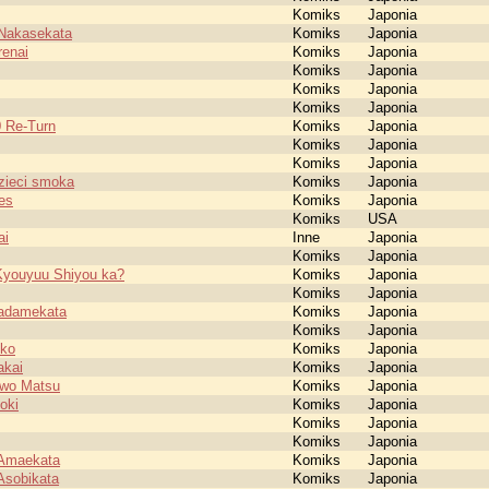
Komiks
Japonia
 Nakasekata
Komiks
Japonia
enai
Komiks
Japonia
Komiks
Japonia
Komiks
Japonia
Komiks
Japonia
 Re-Turn
Komiks
Japonia
Komiks
Japonia
Komiks
Japonia
zieci smoka
Komiks
Japonia
es
Komiks
Japonia
Komiks
USA
ai
Inne
Japonia
Komiks
Japonia
Kyouyuu Shiyou ka?
Komiks
Japonia
Komiks
Japonia
Nadamekata
Komiks
Japonia
Komiks
Japonia
nko
Komiks
Japonia
akai
Komiks
Japonia
e wo Matsu
Komiks
Japonia
oki
Komiks
Japonia
Komiks
Japonia
Komiks
Japonia
 Amaekata
Komiks
Japonia
Asobikata
Komiks
Japonia