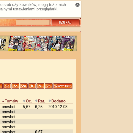
 potrzeb użytkowników, mogą też z nich
alnymi ustawieniami przeglądarki.
Tomów
Oc.
Rat.
Dodano
oneshot
5,67
6,25
2010-12-08
oneshot
oneshot
oneshot
oneshot
oneshot
6,67