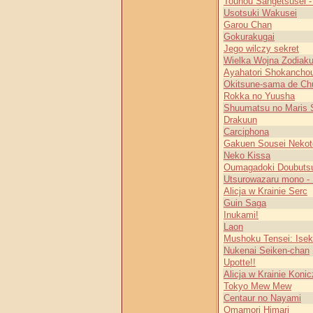
Touhou Sangetsusei - 
Usotsuki Wakusei
Garou Chan
Gokurakugai
Jego wilczy sekret
Wielka Wojna Zodiak
Ayahatori Shokancho
Okitsune-sama de Ch
Rokka no Yuusha
Shuumatsu no Maris S
Drakuun
Carciphona
Gakuen Sousei Nekot
Neko Kissa
Oumagadoki Doubuts
Utsurowazaru mono - B
Alicja w Krainie Serc
Guin Saga
Inukami!
Laon
Mushoku Tensei: Iseka
Nukenai Seiken-chan
Upotte!!
Alicja w Krainie Koni
Tokyo Mew Mew
Centaur no Nayami
Omamori Himari