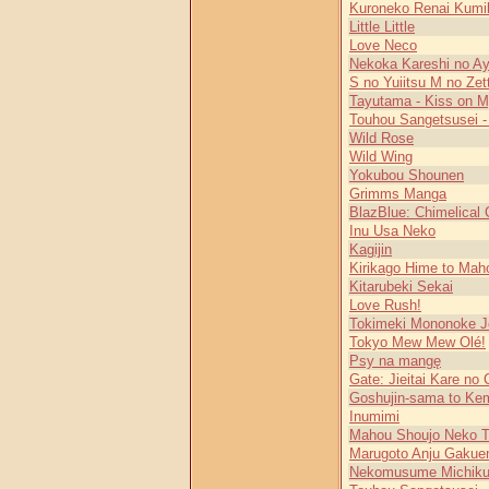
Kuroneko Renai Kumi
Little Little
Love Neco
Nekoka Kareshi no Ay
S no Yuiitsu M no Zet
Tayutama - Kiss on M
Touhou Sangetsusei - 
Wild Rose
Wild Wing
Yokubou Shounen
Grimms Manga
BlazBlue: Chimelical
Inu Usa Neko
Kagijin
Kirikago Hime to Mah
Kitarubeki Sekai
Love Rush!
Tokimeki Mononoke 
Tokyo Mew Mew Olé!
Psy na mangę
Gate: Jieitai Kare no 
Goshujin-sama to Ke
Inumimi
Mahou Shoujo Neko T
Marugoto Anju Gakue
Nekomusume Michiku