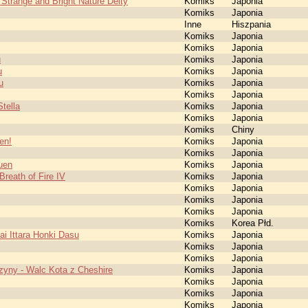
Strange and Bright Nature Deity
Komiks
Japonia
Komiks
Japonia
Inne
Hiszpania
Komiks
Japonia
Komiks
Japonia
u
Komiks
Japonia
u
Komiks
Japonia
u
Komiks
Japonia
Komiks
Japonia
tella
Komiks
Japonia
Komiks
Japonia
Komiks
Chiny
en!
Komiks
Japonia
Komiks
Japonia
uen
Komiks
Japonia
reath of Fire IV
Komiks
Japonia
Komiks
Japonia
Komiks
Japonia
Komiks
Japonia
Komiks
Korea Płd.
i Ittara Honki Dasu
Komiks
Japonia
Komiks
Japonia
Komiks
Japonia
czyny - Walc Kota z Cheshire
Komiks
Japonia
Komiks
Japonia
Komiks
Japonia
Komiks
Japonia