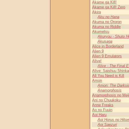
Akame ga Kill!
Akame ga Kill! Zero
Akira
Aku no Hana
Akuma no Ororon
Akuma no Riddle
Akumetsu
Akuryou - Shuto H
Akusaga
Alice in Borderland
Alien 9
Alien 9 Emulators
Alive!
Alive - The Final E
Alive: Saishuu Shink
All You Need is Kill
Amon
Amon: The Darksid
Anamorphosis
Anamorphosis no Mei
Ani no Chuukoku
Anne Freaks
Ao no Fuuin
Aoi Haru
Aoi Horus no Hito
Aoi Saezuri