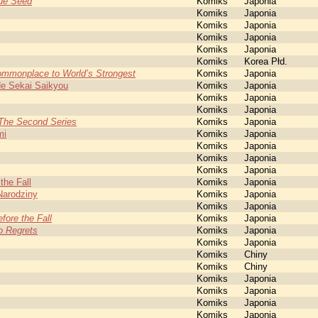
ue Seed
Komiks
Japonia
Komiks
Japonia
Komiks
Japonia
Komiks
Japonia
Komiks
Japonia
Komiks
Korea Płd.
Commonplace to World’s Strongest
Komiks
Japonia
de Sekai Saikyou
Komiks
Japonia
Komiks
Japonia
Komiks
Japonia
 The Second Series
Komiks
Japonia
mi
Komiks
Japonia
Komiks
Japonia
Komiks
Japonia
Komiks
Japonia
the Fall
Komiks
Japonia
Narodziny
Komiks
Japonia
Komiks
Japonia
fore the Fall
Komiks
Japonia
o Regrets
Komiks
Japonia
Komiks
Japonia
Komiks
Chiny
Komiks
Chiny
Komiks
Japonia
Komiks
Japonia
Komiks
Japonia
Komiks
Japonia