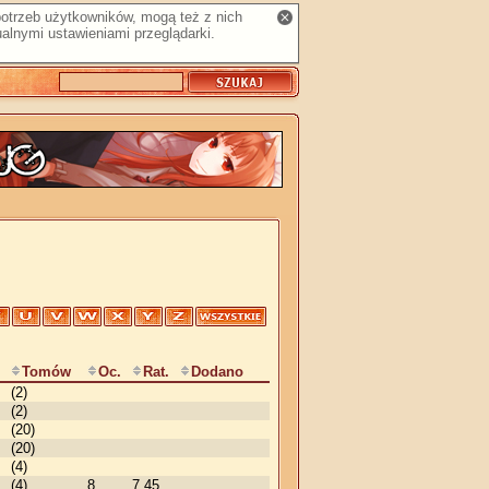
 potrzeb użytkowników, mogą też z nich
alnymi ustawieniami przeglądarki.
Tomów
Oc.
Rat.
Dodano
(2)
(2)
(20)
(20)
(4)
(4)
8
7,45