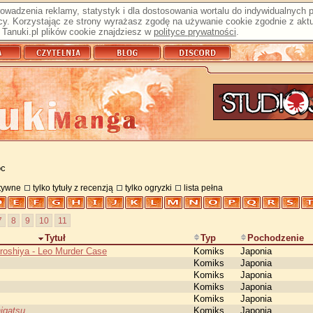
prowadzenia reklamy, statystyk i dla dostosowania wortalu do indywidualnych
y. Korzystając ze strony wyrażasz zgodę na używanie cookie zgodnie z aktu
Tanuki.pl plików cookie znajdziesz w
polityce prywatności
.
oc
atywne
tylko tytuły z recenzją
tylko ogryzki
lista pełna
7
8
9
10
11
Tytuł
Typ
Pochodzenie
oroshiya - Leo Murder Case
Komiks
Japonia
Komiks
Japonia
Komiks
Japonia
Komiks
Japonia
Komiks
Japonia
igatsu
Komiks
Japonia