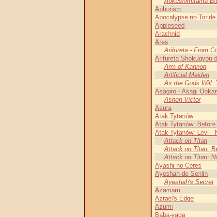
Aokushimitama Bl
Aphorism
Apocalypse no Toride
Appleseed
Arachnid
Ares
Arifureta - From 
Arifureta Shokugyou 
Arm of Kannon
Artificial Maiden
As the Gods Will:
Asagiro - Asagi Ooka
Ashen Victor
Asura
Atak Tytanów
Atak Tytanów: Before 
Atak Tytanów: Levi - 
Attack on Titan
Attack on Titan: Be
Attack on Titan: N
Ayashi no Ceres
Ayeshah de Senlin
Ayeshah's Secret
Azamaru
Azrael's Edge
Azumi
Baba-yaga