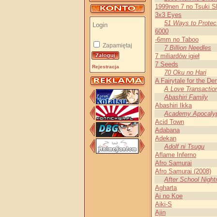
1999nen 7 no Tsuki S
3x3 Eyes
51 Ways to Protec
6000
-6mm no Taboo
Zapamiętaj
7 Billion Needles
7 miliardów igieł
7 Seeds
Rejestracja
70 Oku no Hari
A Fairytale for the D
A Love Transactio
Abashiri Family
Abashiri Ikka
Academy Apocaly
Acid Town
Adabana
Adekan
Adolf ni Tsugu
Aflame Inferno
Afro Samurai
Afro Samurai (2008)
After School Nigh
Agharta
Ai no Koe
Aiki-S
Ajin