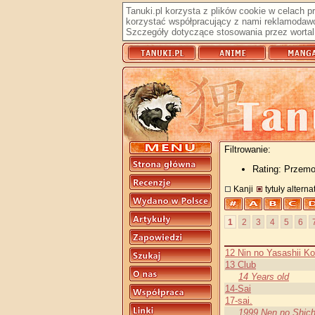
Tanuki.pl korzysta z plików cookie w celach 
korzystać współpracujący z nami reklamodawc
Szczegóły dotyczące stosowania przez wortal 
Filtrowanie:
Rating: Przem
Kanji
tytuły altern
1
2
3
4
5
6
12 Nin no Yasashii K
13 Club
14 Years old
14-Sai
17-sai.
1999 Nen no Shich