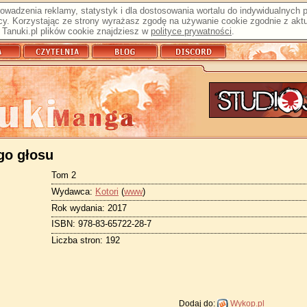
prowadzenia reklamy, statystyk i dla dostosowania wortalu do indywidualnych
y. Korzystając ze strony wyrażasz zgodę na używanie cookie zgodnie z aktu
Tanuki.pl plików cookie znajdziesz w
polityce prywatności
.
go głosu
Tom 2
Wydawca:
Kotori
(
www
)
Rok wydania: 2017
ISBN: 978-83-65722-28-7
Liczba stron: 192
Dodaj do:
Wykop.pl