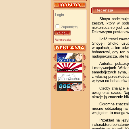
Recenzja
Shoya podejmuje 
zeszyt, który w pod
Zapamiętaj
niekoniecznie jest z
Dziewczyna postanawia
Ilość treści zawa
Rejestracja
Shoyę i Shoko, uzu
w opałach, a ten odwd
bohaterowi, gdy ten 
nadopiekuńcza, ale te
Autorka pokazuj
i motywacjach. Widzi
samobójczych syna, a
z własną przeszłości
wpływa na bohaterów i
Osoby znające a
uwagi oraz czasu. Na
okazję ją znacznie bl
Ogromne znacznie
mocno oddziałują na 
względem ta manga w 
Przekład na języ
i charakteru bohateró
aspekty tej historii.