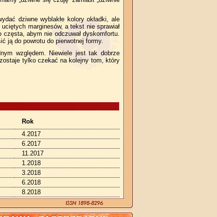
ydać dziwne wyblakłe kolory okładki, ale
uciętych marginesów, a tekst nie sprawiał
co częsta, abym nie odczuwał dyskomfortu.
ć ją do powrotu do pierwotnej formy.
dnym względem. Niewiele jest tak dobrze
staje tylko czekać na kolejny tom, który
Rok
4.2017
6.2017
11.2017
1.2018
3.2018
6.2018
8.2018