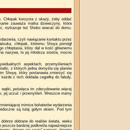
. Chłopak korzysta z okazji, żeby oddać
otkanie zauważa matka dziewczyny, która
eki, rozkazuje też Shoko wracać do domu.
arzenia, czyli nawiązanie kontaktu przez
atsuka, chłopak, któremu Shoya pomógł
ego chłoptasia, który dał w kość głównemu
na nazywa, to jej młodsza siostra, mocno
dywidualnych aspektach, przemyśleniach
atki, z których jedna domyśla się planów
im Shoyę, który postanawia zmierzyć się
każde z nich dokłada cegiełkę do fabuły,
wątki, poświęca im zdecydowanie więcej
o, jej uczuć i przemyśleń. Wreszcie mamy
 zmieniającej mimice bohaterów wydarzenia
 widoczne są tutaj gołym okiem. Pod tym
 dobrze dobrane do realiów świata, wieku
o jeszcze bardziej podkreśla najważniejsze
7 mamy „dziwne się czuję” zamiast „dziwnie