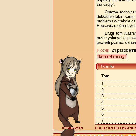
się czuję”.
Oprawa techniczn
dokładnie takie same 
problemu w trakcie cz
Poprawić można byłoby
Drugi tom
Kształ
przemyślanych i prow
pozwoli poznać dalsze
Piotrek
, 24 październ
Tomiki
Tom
1
2
3
4
5
6
7