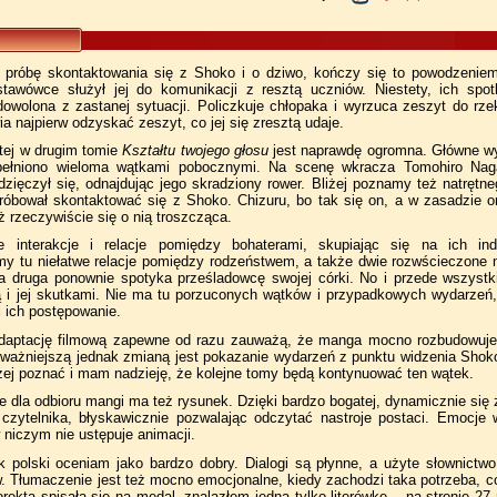
próbę skontaktowania się z Shoko i o dziwo, kończy się to powodzeniem
stawówce służył jej do komunikacji z resztą uczniów. Niestety, ich sp
adowolona z zastanej sytuacji. Policzkuje chłopaka i wyrzuca zeszyt do rz
 najpierw odzyskać zeszyt, co jej się zresztą udaje.
rtej w drugim tomie
Kształtu twojego głosu
jest naprawdę ogromna. Główne wyd
pełniono wieloma wątkami pobocznymi. Na scenę wkracza Tomohiro Nag
zięczył się, odnajdując jego skradziony rower. Bliżej poznamy też natrętn
próbował skontaktować się z Shoko. Chizuru, bo tak się on, a w zasadzie o
ż rzeczywiście się o nią troszcząca.
e interakcje i relacje pomiędzy bohaterami, skupiając się na ich in
my tu niełatwe relacje pomiędzy rodzeństwem, a także dwie rozwścieczone m
 druga ponownie spotyka prześladowcę swojej córki. No i przede wszystk
ą i jej skutkami. Nie ma tu porzuconych wątków i przypadkowych wydarzeń, 
 ich postępowanie.
daptację filmową zapewne od razu zauważą, że manga mocno rozbudowuje 
jważniejszą jednak zmianą jest pokazanie wydarzeń z punktu widzenia Shok
iżej poznać i mam nadzieję, że kolejne tomy będą kontynuować ten wątek.
 dla odbioru mangi ma też rysunek. Dzięki bardzo bogatej, dynamicznie się
czytelnika, błyskawicznie pozwalając odczytać nastroje postaci. Emocje
niczym nie ustępuje animacji.
k polski oceniam jako bardzo dobry. Dialogi są płynne, a użyte słownictwo
w. Tłumaczenie jest też mocno emocjonalne, kiedy zachodzi taka potrzeba, c
 Korekta spisała się na medal, znalazłem jedną tylko literówkę – na stronie 2