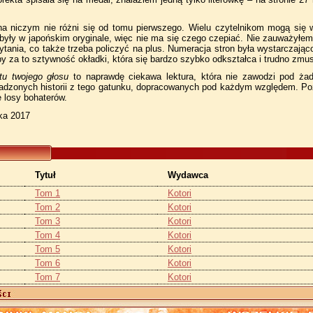
a niczym nie różni się od tomu pierwszego. Wielu czytelnikom mogą się w
były w japońskim oryginale, więc nie ma się czego czepiać. Nie zauważyłem 
ytania, co także trzeba policzyć na plus. Numeracja stron była wystarczają
 za to sztywność okładki, która się bardzo szybko odkształca i trudno zmusi
tu twojego głosu
to naprawdę ciekawa lektura, która nie zawodzi pod ża
adzonych historii z tego gatunku, dopracowanych pod każdym względem. Pozo
 losy bohaterów.
ika 2017
Tytuł
Wydawca
Tom 1
Kotori
Tom 2
Kotori
Tom 3
Kotori
Tom 4
Kotori
Tom 5
Kotori
Tom 6
Kotori
Tom 7
Kotori