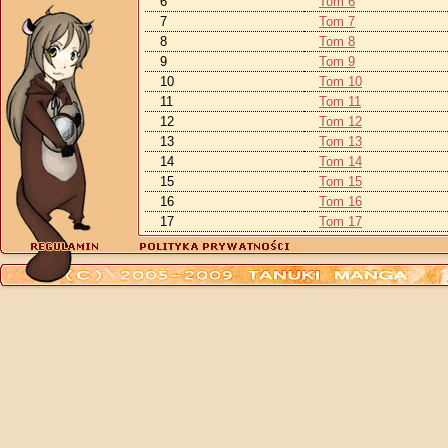
6
Tom 6
7
Tom 7
8
Tom 8
9
Tom 9
10
Tom 10
11
Tom 11
12
Tom 12
13
Tom 13
14
Tom 14
15
Tom 15
16
Tom 16
17
Tom 17