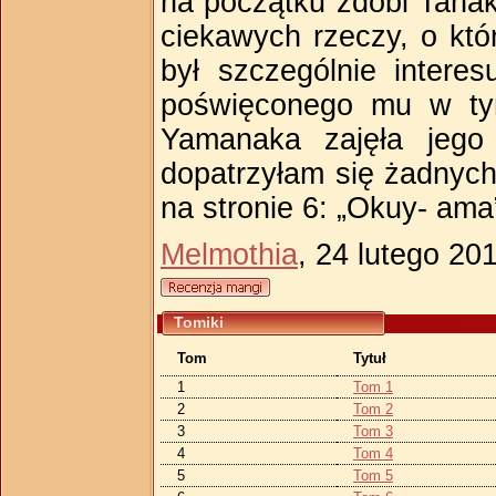
na początku zdobi Tana
ciekawych rzeczy, o kt
był szczególnie intere
poświęconego mu w tym
Yamanaka zajęła jego
dopatrzyłam się żadnyc
na stronie 6: „Okuy- ama
Melmothia
, 24 lutego 20
Tomiki
Tom
Tytuł
1
Tom 1
2
Tom 2
3
Tom 3
4
Tom 4
5
Tom 5