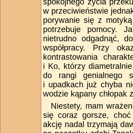
spokojnego życia przek
w przeciwieństwie jednak 
porywanie się z motyką
potrzebuje pomocy. J
nietrudno odgadnąć, d
współpracy. Przy oka
kontrastowania charak
i Ko, którzy diametralni
do rangi genialnego 
i upadkach już chyba n
wodzie kąpany chłopak 
Niestety, mam wrażeni
się coraz gorsze, choć
akcję nadal trzymają da