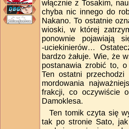
włącznie z Tosakim, nau
chyba nic innego do ro
Nakano. To ostatnie ozn
wioski, w której zatrzy
ponownie pojawiają si
‑uciekinierów… Ostatec
bardzo żałuje. Wie, że 
postanawia zrobić to, o
Ten ostatni przechodzi 
mordowania najważniejs
frakcji, co oczywiście
Damoklesa.
Ten tomik czyta się w
tak po stronie Sato, ja