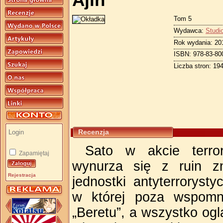
Ajin
Tom 5
Wydawca:
Studi
Rok wydania: 20
ISBN: 978-83-80
Liczba stron: 19
Recenzja
Sato w akcie terror
Zapamiętaj
wynurza się z ruin z
Rejestracja
jednostki antyterroryst
w której poza wspomni
„Beretu”, a wszystko og