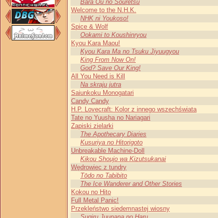
Bara Ou no Souretsu
Welcome to the N.H.K.
NHK ni Youkoso!
Spice & Wolf
Ookami to Koushinryou
Kyou Kara Maou!
Kyou Kara Ma no Tsuku Jiyuugyou
King From Now On!
God? Save Our King!
All You Need is Kill
Na skraju jutra
Saiunkoku Monogatari
Candy Candy
H.P. Lovecraft: Kolor z innego wszechświata
Tate no Yuusha no Nariagari
Zapiski zielarki
The Apothecary Diaries
Kusuriya no Hitorigoto
Unbreakable Machine-Doll
Kikou Shoujo wa Kizutsukanai
Wędrowiec z tundry
Tōdo no Tabibito
The Ice Wanderer and Other Stories
Kokou no Hito
Full Metal Panic!
Przekleństwo siedemnastej wiosny
Sugiru Juunana no Haru