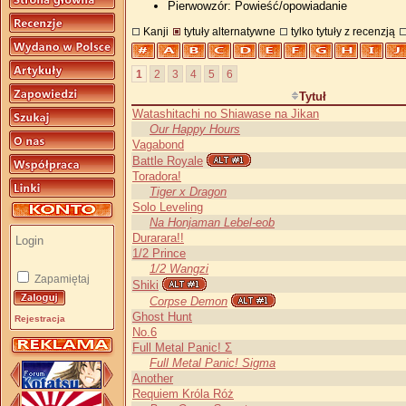
Pierwowzór: Powieść/opowiadanie
Kanji
tytuły alternatywne
tylko tytuły z recenzją
1
2
3
4
5
6
Tytuł
Watashitachi no Shiawase na Jikan
Our Happy Hours
Vagabond
Battle Royale
Toradora!
Tiger x Dragon
Solo Leveling
Na Honjaman Lebel-eob
Durarara!!
1/2 Prince
1/2 Wangzi
Zapamiętaj
Shiki
Corpse Demon
Ghost Hunt
Rejestracja
No.6
Full Metal Panic! Σ
Full Metal Panic! Sigma
Another
Requiem Króla Róż