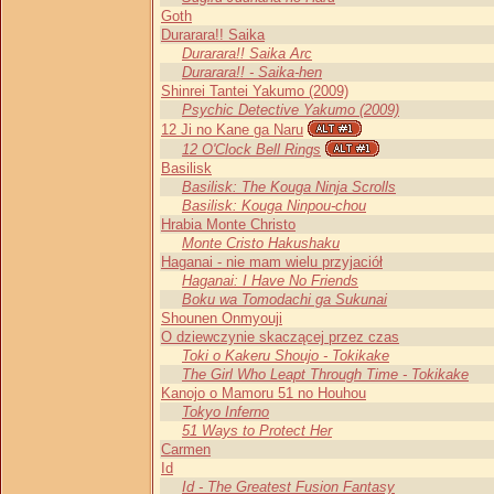
Goth
Durarara!! Saika
Durarara!! Saika Arc
Durarara!! - Saika-hen
Shinrei Tantei Yakumo (2009)
Psychic Detective Yakumo (2009)
12 Ji no Kane ga Naru
12 O'Clock Bell Rings
Basilisk
Basilisk: The Kouga Ninja Scrolls
Basilisk: Kouga Ninpou-chou
Hrabia Monte Christo
Monte Cristo Hakushaku
Haganai - nie mam wielu przyjaciół
Haganai: I Have No Friends
Boku wa Tomodachi ga Sukunai
Shounen Onmyouji
O dziewczynie skaczącej przez czas
Toki o Kakeru Shoujo - Tokikake
The Girl Who Leapt Through Time - Tokikake
Kanojo o Mamoru 51 no Houhou
Tokyo Inferno
51 Ways to Protect Her
Carmen
Id
Id - The Greatest Fusion Fantasy