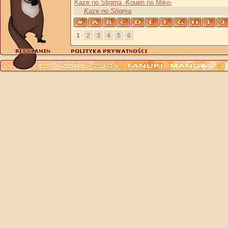
Kaze no Stigma -Kouen no Miko-
Kaze no Stigma
1
2
3
4
5
6