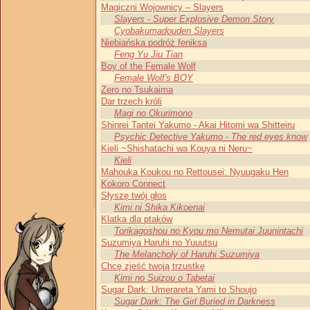
Magiczni Wojownicy – Slayers
Slayers - Super Explosive Demon Story
Cyobakumadouden Slayers
Niebiańska podróż feniksa
Feng Yu Jiu Tian
Boy of the Female Wolf
Female Wolf's BOY
Zero no Tsukaima
Dar trzech króli
Magi no Okurimono
Shinrei Tantei Yakumo - Akai Hitomi wa Shitteiru
Psychic Detective Yakumo - The red eyes know
Kieli ~Shishatachi wa Kouya ni Neru~
Kieli
Mahouka Koukou no Rettousei: Nyuugaku Hen
Kokoro Connect
Słyszę twój głos
Kimi ni Shika Kikoenai
Klatka dla ptaków
Torikagoshou no Kyou mo Nemutai Juunintachi
Suzumiya Haruhi no Yuuutsu
The Melancholy of Haruhi Suzumiya
Chcę zjeść twoją trzustkę
Kimi no Suizou o Tabetai
Sugar Dark: Umerareta Yami to Shoujo
Sugar Dark: The Girl Buried in Darkness