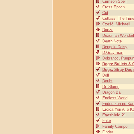
Crimson Spell
Cross Epoch
Cut
Cutlass: The Tim
Cześć, Michael!
Danza
Deadman Wonderl
Death Note
Dengeki Daisy
D.Gray-man
Dobranoc, Punpun
Dogs: Bullets & 
Dogs: Stray Dogs
Doll
Doubt
Dr. Slump
Dragon Ball
Endless World
Endou-kun no Kan
Eroica Yori Ai o 
Eyeshield 21
Fake
Family Compo
Finder