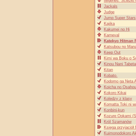
Ilegenes: Ścieżki
Jackals
Judge
Jump Super Stars
Kajika
Kakumei no Hi
Karneval
Katekyo Hitman 
Katsubou no Man
Keep Out
Kimi wa Boku o Su
Kinou Nani Tabet
Kitan
Kobato.
Kodomo ga Neta A
Koicha no Osaho
Kokoro Kikai
Koledzy z klasy
Komatta Toki ni w
Konbini-kun
Kozure Ookami (S
Król Szamanów
Księga przyjaciół
Kuimonodokoro Ak