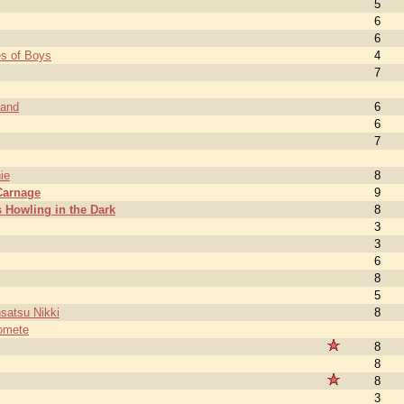
5
6
6
es of Boys
4
7
and
6
6
7
ie
8
Carnage
9
 Howling in the Dark
8
3
3
6
8
5
satsu Nikki
8
Komete
8
8
8
3