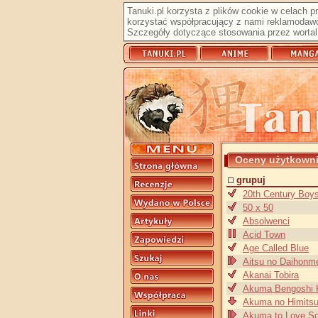
Tanuki.pl korzysta z plików cookie w celach 
korzystać współpracujący z nami reklamodawc
Szczegóły dotyczące stosowania przez wortal 
Oceny użytkown
grupuj
20th Century Boys
50 x 50
Absolwenci
Acid Town
Age Called Blue
Aitsu no Daihonm
Akanai Tobira
Akuma Bengoshi 
Akuma no Himits
Akuma to Love S