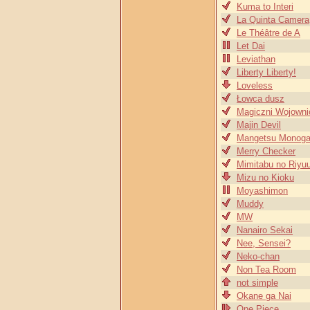
Kuma to Interi
La Quinta Camera
Le Théâtre de A
Let Dai
Leviathan
Liberty Liberty!
Loveless
Łowca dusz
Magiczni Wojowni
Majin Devil
Mangetsu Monogat
Merry Checker
Mimitabu no Riyu
Mizu no Kioku
Moyashimon
Muddy
MW
Nanairo Sekai
Nee, Sensei?
Neko-chan
Non Tea Room
not simple
Okane ga Nai
One Piece