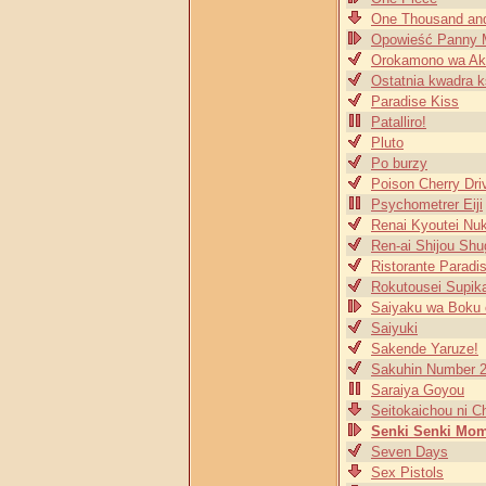
One Thousand an
Opowieść Panny 
Orokamono wa Aka
Ostatnia kwadra 
Paradise Kiss
Patalliro!
Pluto
Po burzy
Poison Cherry Dri
Psychometrer Eiji
Renai Kyoutei Nu
Ren-ai Shijou Shu
Ristorante Paradi
Rokutousei Supik
Saiyaku wa Boku 
Saiyuki
Sakende Yaruze!
Sakuhin Number 
Saraiya Goyou
Seitokaichou ni 
Senki Senki Mo
Seven Days
Sex Pistols