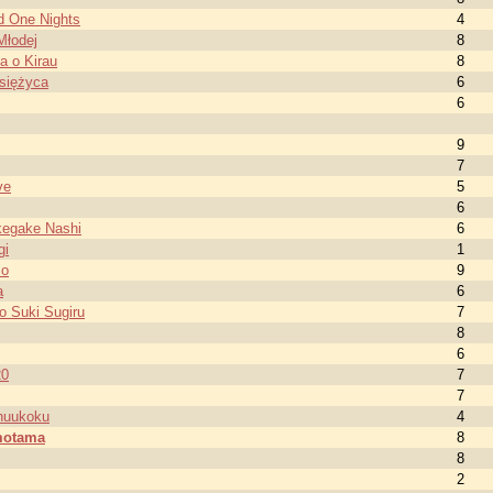
d One Nights
4
Młodej
8
 o Kirau
8
księżyca
6
6
9
7
ve
5
6
kegake Nashi
6
gi
1
so
9
a
6
o Suki Sugiru
7
8
6
20
7
7
Chuukoku
4
motama
8
8
2