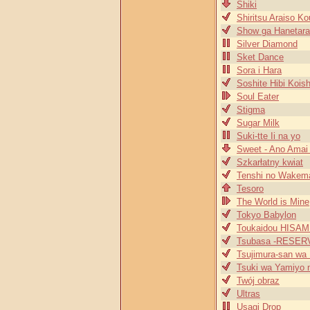
Shiki
Shiritsu Araiso K
Show ga Hanetar
Silver Diamond
Sket Dance
Sora i Hara
Soshite Hibi Koish
Soul Eater
Stigma
Sugar Milk
Suki-tte Ii na yo
Sweet - Ano Amai 
Szkarłatny kwiat
Tenshi no Wakem
Tesoro
The World is Mine
Tokyo Babylon
Toukaidou HISA
Tsubasa -RESERV
Tsujimura-san wa 
Tsuki wa Yamiyo 
Twój obraz
Ultras
Usagi Drop