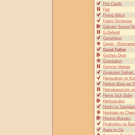
Fire Candy
Flat
Flying Witch
Fujimi Orchestra
Gakuen Sousei Ne
G-Defend
Genshiken
Gente - Ristorante
Good Father
Gouhou Drug
Gravitation
Grimms Manga
Gyakuten Saiban:
Hanazakari no Kim
Harlem Beat wa 
Hatsukanezumi no
Home Sick Baby
Homunculus
Hoshi no Samidar
Houkago no Char
Hourou Musuko
Hyakujitsu no Bar
Ibara no Ou