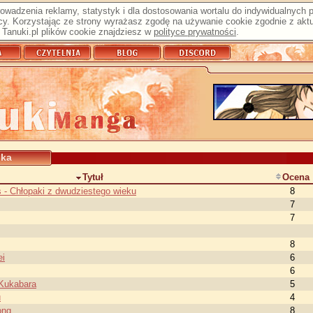
prowadzenia reklamy, statystyk i dla dostosowania wortalu do indywidualnych
y. Korzystając ze strony wyrażasz zgodę na używanie cookie zgodnie z aktu
Tanuki.pl plików cookie znajdziesz w
polityce prywatności
.
ika
Tytuł
Ocena
 - Chłopaki z dwudziestego wieku
8
7
7
8
ei
6
6
Kukabara
5
u
4
ong
8