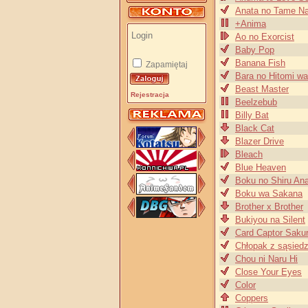
Anata no Tame N
+Anima
Ao no Exorcist
Baby Pop
Banana Fish
Zapamiętaj
Bara no Hitomi w
Beast Master
Rejestracja
Beelzebub
Billy Bat
Black Cat
Blazer Drive
Bleach
Blue Heaven
Boku no Shiru An
Boku wa Sakana
Brother x Brother
Bukiyou na Silent
Card Captor Saku
Chłopak z sąsied
Chou ni Naru Hi
Close Your Eyes
Color
Coppers