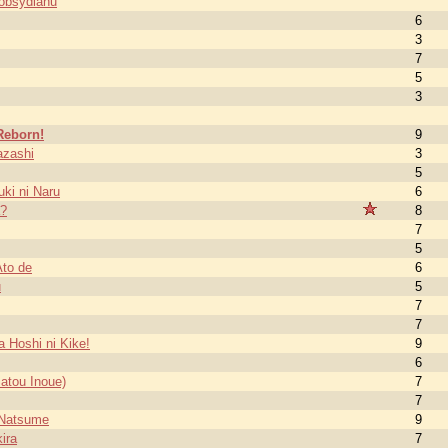
 obsydianu
6
3
7
5
3
Reborn!
9
azashi
3
5
ki ni Naru
6
a?
8
7
5
to de
6
u
5
7
7
a Hoshi ni Kike!
9
6
atou Inoue)
7
7
 Natsume
9
ira
7