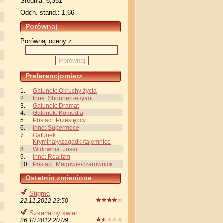
Średnia: 6,351
Odch. stand.: 1,66
Porównaj
Porównaj oceny z:
Porównaj
Preferencjomierz
Gatunek: Okruchy życia
Inne: Shounen-ai/yaoi
Gatunek: Dramat
Gatunek: Komedia
Postaci: Przestępcy
Inne: Supermoce
Gatunek:
Kryminały/zagadki/tajemnice
Widownia: Josei
Inne: Realizm
Postaci: Magowie/czarownice
Ostatnio zmienione
Stigma
22.11.2012 23:50
Szkarłatny kwiat
26.10.2012 20:09