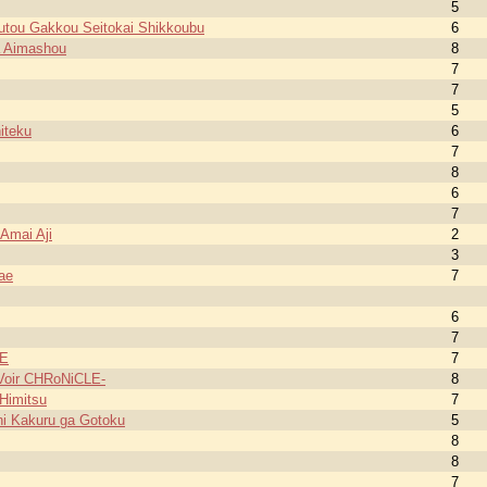
5
outou Gakkou Seitokai Shikkoubu
6
a Aimashou
8
7
7
5
iteku
6
7
8
6
7
Amai Aji
2
3
ae
7
6
7
ME
7
oir CHRoNiCLE-
8
Himitsu
7
ni Kakuru ga Gotoku
5
8
8
7