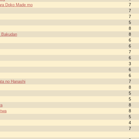
ara Doko Made mo
7
7
7
5
8
a Bakudan
8
6
6
7
6
3
6
6
ata no Hanashi
7
8
5
5
ra
8
ztwa
8
5
4
7