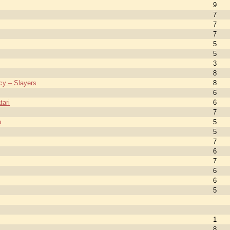
9
7
7
7
5
5
3
8
cy – Slayers
8
6
ari
6
7
u
5
5
7
6
7
6
6
5
1
8